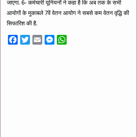
जाएगा. 6- कर्मचारी यूनियनों ने कहा है कि अब तक के सभी
आयोगों के मुकाबले 7वें वेतन आयोग ने सबसे कम वेतन वृद्धि की
सिफारिश की है.
F
T
E
M
W
ac
wi
m
es
h
e
tt
ai
se
at
b
er
l
n
sA
o
g
p
o
er
p
k