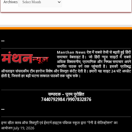
Archives
–
Manthan News देश में सबसे तेजी से बढ़ती हुई हिंदी
समाचार वेबसाइट है। जो हिंदी न्यूज साइटों में सबसे
अधिक विश्वसनीय, प्रामाणिक और निष्पक्ष समाचार अपने
समर्पित पाठक वर्ग तक पहुंचाती है। इसकी प्रतिबद्ध
ऑनलाइन संपादकीय टीम हररोज विशेष और विस्तृत कंटेंट देती है। हमारी यह साइट 24 घंटे अपडेट
होती है, जिससे हर बड़ी घटना तत्काल पाठकों तक पहुंच सके।
सम्पादक – पूनम पुरोहित
7440792984 /9907832876
–
इनर व्हील क्लब ऑफ शिवपुरी एवं ईस्टर्न हाइट्स पब्लिक स्कूल द्वारा “रेनी डे सेलिब्रेशन” का
आयोजन
July 19, 2026