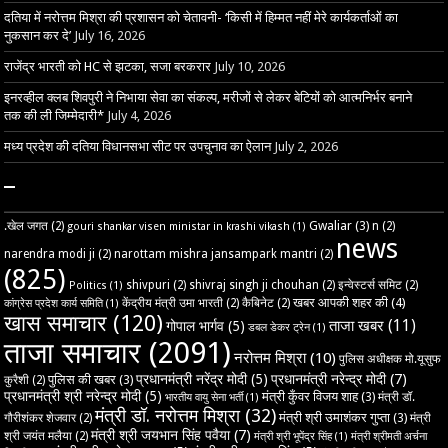
दतिया में नरोत्तम मिश्रा की प्रशासन को चेतावनी- ‘किसी में हिम्मत नहीं मेरे कार्यकर्ताओं का
नुकसान कर दे’
July 16, 2026
राजेंद्र भारती को HC से झटका, सजा बरकरार
July 10, 2026
इनरव्हील क्लब शिवपुरी ने निभाया सेवा का संकल्प, मरीजों से लेकर बेटियों को आत्मनिर्भर बनाने
तक की ली जिम्मेदारी*
July 4, 2026
मध्य प्रदेश की दतिया विधानसभा सीट पर उपचुनाव का ऐलान
July 2, 2026
–
Gwaliar
(3)
.खेल जगत
(2)
n
(2)
gouri shankar visen ministar in krashi vikash
(1)
news
narendra modi ji
(2)
narottam mishra jansampark mantri
(2)
(825)
shivpuri
(2)
shivraj singh ji chouhan
(2)
इन्वेस्टर्स समिट
(2)
Politics
(1)
खबर आपकी शहर की
(4)
केंद्रीय मंत्री उमा भारती
(2)
कैबिनेट
(2)
कांग्रेस प्रदेश कार्य समिति
(1)
खास समाचार
(120)
ताजा खबर
(11)
गोपाल भार्गव
(5)
डबल डेकर ट्रेन
(1)
ताजा समाचार
(2091)
नरोत्तम मिश्रा
(10)
पुलिस अधीक्षक मो.यूसुफ
प्रधानमंत्री नरेंद्र मोदी
(5)
प्रधानमंत्री नरेन्द्र मोदी
(7)
पुलिस की खबर
(3)
कुरैशी
(2)
प्रधानमंत्री श्री नरेन्द्र मोदी
(5)
मंत्री कुँवर विजय शाह
(3)
मंत्री डॉ.
भारतीय वायु सेना भर्ती
(1)
मंत्री डॉ. नरोत्तम मिश्रा
(32)
मंत्री श्री उमाशंकर गुप्ता
(3)
गौरीशंकर शेजवार
(2)
मंत्री
मंत्री श्री जयभान सिंह पवैया
(7)
श्री जयंत मलैया
(2)
मंत्री श्री भूपेंद्र सिंह
(1)
मंत्री श्रीमती अर्चना