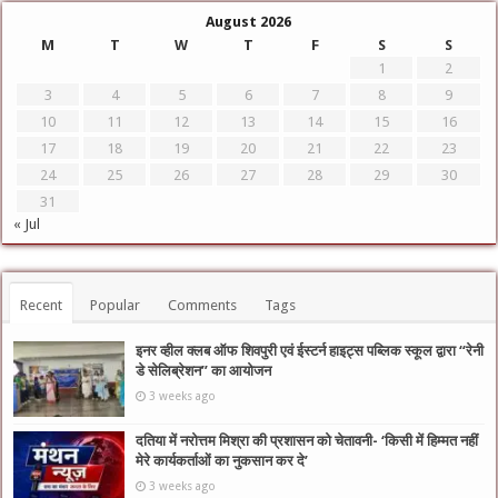
August 2026
M
T
W
T
F
S
S
1
2
3
4
5
6
7
8
9
10
11
12
13
14
15
16
17
18
19
20
21
22
23
24
25
26
27
28
29
30
31
« Jul
Recent
Popular
Comments
Tags
इनर व्हील क्लब ऑफ शिवपुरी एवं ईस्टर्न हाइट्स पब्लिक स्कूल द्वारा “रेनी
डे सेलिब्रेशन” का आयोजन
3 weeks ago
दतिया में नरोत्तम मिश्रा की प्रशासन को चेतावनी- ‘किसी में हिम्मत नहीं
मेरे कार्यकर्ताओं का नुकसान कर दे’
3 weeks ago