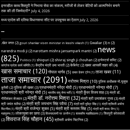
इनरव्हील क्लब शिवपुरी ने निभाया सेवा का संकल्प, मरीजों से लेकर बेटियों को आत्मनिर्भर बनाने
तक की ली जिम्मेदारी*
July 4, 2026
मध्य प्रदेश की दतिया विधानसभा सीट पर उपचुनाव का ऐलान
July 2, 2026
–
Gwaliar
(3)
.खेल जगत
(2)
n
(2)
gouri shankar visen ministar in krashi vikash
(1)
news
narendra modi ji
(2)
narottam mishra jansampark mantri
(2)
(825)
shivpuri
(2)
shivraj singh ji chouhan
(2)
इन्वेस्टर्स समिट
(2)
Politics
(1)
खबर आपकी शहर की
(4)
केंद्रीय मंत्री उमा भारती
(2)
कैबिनेट
(2)
कांग्रेस प्रदेश कार्य समिति
(1)
खास समाचार
(120)
ताजा खबर
(11)
गोपाल भार्गव
(5)
डबल डेकर ट्रेन
(1)
ताजा समाचार
(2091)
नरोत्तम मिश्रा
(10)
पुलिस अधीक्षक मो.यूसुफ
प्रधानमंत्री नरेंद्र मोदी
(5)
प्रधानमंत्री नरेन्द्र मोदी
(7)
पुलिस की खबर
(3)
कुरैशी
(2)
प्रधानमंत्री श्री नरेन्द्र मोदी
(5)
मंत्री कुँवर विजय शाह
(3)
मंत्री डॉ.
भारतीय वायु सेना भर्ती
(1)
मंत्री डॉ. नरोत्तम मिश्रा
(32)
मंत्री श्री उमाशंकर गुप्ता
(3)
गौरीशंकर शेजवार
(2)
मंत्री
मंत्री श्री जयभान सिंह पवैया
(7)
श्री जयंत मलैया
(2)
मंत्री श्री भूपेंद्र सिंह
(1)
मंत्री श्रीमती अर्चना
मंत्री श्री राजेन्द्र शुक्ल
(5)
मंत्री श्री रूस्तम सिंह
(5)
चिटनीस
(1)
मंत्री श्री शरद जैन
(1)
लोकायुक्त का छापा
(3)
शिवपुरी कोतवाली
महापुरुष
(1)
विजयादशमी पर उज्‍जैन
(1)
शासकीय महाविद्यालय
(1)
शिवराज सिंह चौहान
(45)
(2)
श्रीमती अर्चना चिटनिस
(2)