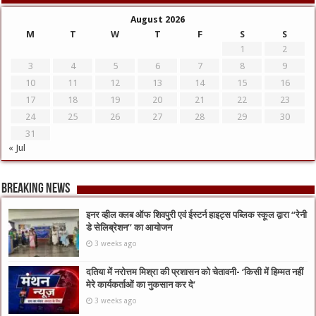
August 2026
M
T
W
T
F
S
S
1
2
3
4
5
6
7
8
9
10
11
12
13
14
15
16
17
18
19
20
21
22
23
24
25
26
27
28
29
30
31
« Jul
Breaking News
इनर व्हील क्लब ऑफ शिवपुरी एवं ईस्टर्न हाइट्स पब्लिक स्कूल द्वारा “रेनी
डे सेलिब्रेशन” का आयोजन
3 weeks ago
दतिया में नरोत्तम मिश्रा की प्रशासन को चेतावनी- ‘किसी में हिम्मत नहीं
मेरे कार्यकर्ताओं का नुकसान कर दे’
3 weeks ago