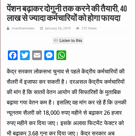
पेंशन बढ़ाकर दोगुनी तक करने की तैयारी, 40
लाख से ज्‍यादा कर्मचारियों को होगा फायदा
manthannews
January 26, 2019
372 Views
Listen to this
F
T
E
M
W
ac
wi
m
es
h
केंद्र सरकार लोकसभा चुनाव से पहले केंद्रीय कर्मचारियों की
e
tt
ai
se
at
सैलरी में इजाफा कर सकती है। दरअसल केंद्रीय कर्मचारियों
b
er
l
n
sA
o
g
p
की मांग है कि सातवें वेतन आयोग की सिफारिशों के मुताबिक
o
er
p
बढ़ाया गया वेतन कम है। इसलिए वह मांग कर रहे हैं कि उनकी
k
न्यूनतम सैलरी को 18,000 रुपए महीने से बढ़ाकर 26 हजार
रुपए महीने कर दिया जाए। इसके अलावा फिटमेंट फेक्टर को
भी बढ़ाकर 3.68 गुना कर दिया जाए। केंद्र सरकार अब