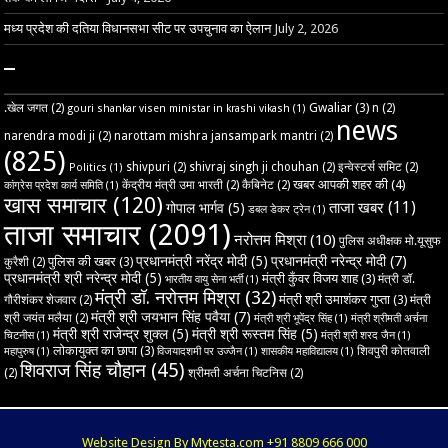
मध्य प्रदेश की दतिया विधानसभा सीट पर उपचुनाव का ऐलान
July 2, 2026
–
Gwaliar
(3)
.खेल जगत
(2)
n
(2)
gouri shankar visen ministar in krashi vikash
(1)
news
narendra modi ji
(2)
narottam mishra jansampark mantri
(2)
(825)
shivpuri
(2)
shivraj singh ji chouhan
(2)
इन्वेस्टर्स समिट
(2)
Politics
(1)
खबर आपकी शहर की
(4)
केंद्रीय मंत्री उमा भारती
(2)
कैबिनेट
(2)
कांग्रेस प्रदेश कार्य समिति
(1)
खास समाचार
(120)
ताजा खबर
(11)
गोपाल भार्गव
(5)
डबल डेकर ट्रेन
(1)
ताजा समाचार
(2091)
नरोत्तम मिश्रा
(10)
पुलिस अधीक्षक मो.यूसुफ
प्रधानमंत्री नरेंद्र मोदी
(5)
प्रधानमंत्री नरेन्द्र मोदी
(7)
पुलिस की खबर
(3)
कुरैशी
(2)
प्रधानमंत्री श्री नरेन्द्र मोदी
(5)
मंत्री कुँवर विजय शाह
(3)
मंत्री डॉ.
भारतीय वायु सेना भर्ती
(1)
मंत्री डॉ. नरोत्तम मिश्रा
(32)
मंत्री श्री उमाशंकर गुप्ता
(3)
गौरीशंकर शेजवार
(2)
मंत्री
मंत्री श्री जयभान सिंह पवैया
(7)
श्री जयंत मलैया
(2)
मंत्री श्री भूपेंद्र सिंह
(1)
मंत्री श्रीमती अर्चना
मंत्री श्री राजेन्द्र शुक्ल
(5)
मंत्री श्री रूस्तम सिंह
(5)
चिटनीस
(1)
मंत्री श्री शरद जैन
(1)
लोकायुक्त का छापा
(3)
शिवपुरी कोतवाली
महापुरुष
(1)
विजयादशमी पर उज्‍जैन
(1)
शासकीय महाविद्यालय
(1)
शिवराज सिंह चौहान
(45)
(2)
श्रीमती अर्चना चिटनिस
(2)
Website Design By Mytesta.com +91 8809 666 000