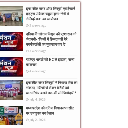
इनर व्हील क्लब ऑफ शिवपुरी एवं ईस्टर्न
हाइट्स पब्लिक स्कूल द्वारा “रेनी डे
सेलिब्रेशन” का आयोजन
3 weeks ago
दतिया में नरोत्तम मिश्रा की प्रशासन को
चेतावनी- ‘किसी में हिम्मत नहीं मेरे
कार्यकर्ताओं का नुकसान कर दे’
3 weeks ago
राजेंद्र भारती को HC से झटका, सजा
बरकरार
4 weeks ago
इनरव्हील क्लब शिवपुरी ने निभाया सेवा का
संकल्प, मरीजों से लेकर बेटियों को
आत्मनिर्भर बनाने तक की ली जिम्मेदारी*
July 4, 2026
मध्य प्रदेश की दतिया विधानसभा सीट
पर उपचुनाव का ऐलान
July 2, 2026