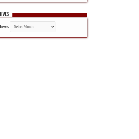
hives
hives