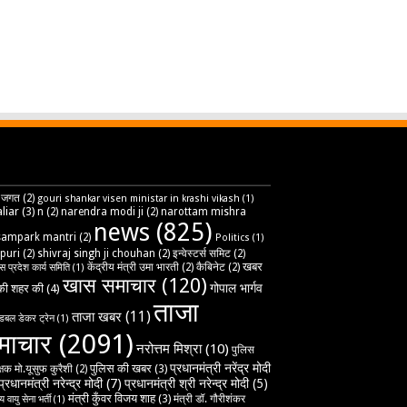
 जगत
(2)
gouri shankar visen ministar in krashi vikash
(1)
liar
(3)
n
(2)
narendra modi ji
(2)
narottam mishra
news
(825)
sampark mantri
(2)
Politics
(1)
puri
(2)
shivraj singh ji chouhan
(2)
इन्वेस्टर्स समिट
(2)
खबर
केंद्रीय मंत्री उमा भारती
(2)
कैबिनेट
(2)
ेस प्रदेश कार्य समिति
(1)
खास समाचार
(120)
गोपाल भार्गव
ी शहर की
(4)
ताजा
ताजा खबर
(11)
डबल डेकर ट्रेन
(1)
माचार
(2091)
नरोत्तम मिश्रा
(10)
पुलिस
प्रधानमंत्री नरेंद्र मोदी
पुलिस की खबर
(3)
्षक मो.यूसुफ कुरैशी
(2)
प्रधानमंत्री नरेन्द्र मोदी
(7)
प्रधानमंत्री श्री नरेन्द्र मोदी
(5)
मंत्री कुँवर विजय शाह
(3)
मंत्री डॉ. गौरीशंकर
 वायु सेना भर्ती
(1)