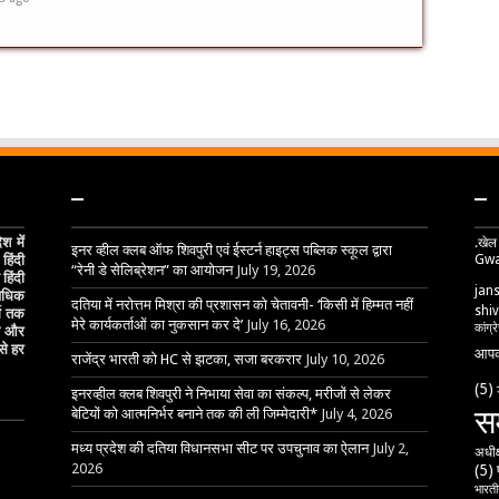
–
–
 में
.खेल
इनर व्हील क्लब ऑफ शिवपुरी एवं ईस्टर्न हाइट्स पब्लिक स्कूल द्वारा
Gwa
हिंदी
“रेनी डे सेलिब्रेशन” का आयोजन
July 19, 2026
हिंदी
jan
 अधिक
दतिया में नरोत्तम मिश्रा की प्रशासन को चेतावनी- ‘किसी में हिम्मत नहीं
shiv
्ग तक
मेरे कार्यकर्ताओं का नुकसान कर दे’
July 16, 2026
कांग्र
ेष और
से हर
आपक
राजेंद्र भारती को HC से झटका, सजा बरकरार
July 10, 2026
(5)
इनरव्हील क्लब शिवपुरी ने निभाया सेवा का संकल्प, मरीजों से लेकर
स
बेटियों को आत्मनिर्भर बनाने तक की ली जिम्मेदारी*
July 4, 2026
मध्य प्रदेश की दतिया विधानसभा सीट पर उपचुनाव का ऐलान
July 2,
अधीक
2026
(5)
भारतीय