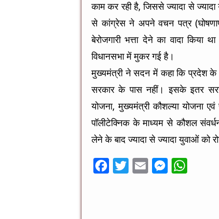
काम कर रही है, जिससे ज्यादा से ज्यादा
से कांग्रेस ने अपने वचन पत्र (घोषणा
बेरोजगारी भत्ता देने का वादा किया
विधानसभा में मुकर गई है।
मुख्यमंत्री ने सदन में कहा कि प्रदेश क
सरकार के पास नहीं। इसके इतर सरकार
योजना, मुख्यमंत्री कौशल्या योजना ए
पॉलीटेक्निक के माध्यम से कौशल संवर्ध
लेने के बाद ज्यादा से ज्यादा युवाओं को 
F
T
E
M
W
ac
wi
m
es
h
e
tt
ai
se
at
b
er
l
n
sA