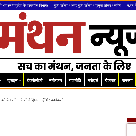
विभाग (मध्यप्रदेश के शासकीय विभाग)
मुख्य सचिव / अपर मुख्य सचिव / प्रमुख सचिव / सचिव
म.प्र. 
क्राइम
टेक्नोलॉजी
मनोरंजन
राजनीति
स्पोर्ट्स
रोजगार
समस्या