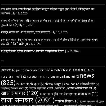
इनर व्हील क्लब ऑफ शिवपुरी एवं ईस्टर्न हाइट्स पब्लिक स्कूल द्वारा “रेनी डे सेलिब्रेशन” का
आयोजन
July 19, 2026
दतिया में नरोत्तम मिश्रा की प्रशासन को चेतावनी- ‘किसी में हिम्मत नहीं मेरे कार्यकर्ताओं का
नुकसान कर दे’
July 16, 2026
राजेंद्र भारती को HC से झटका, सजा बरकरार
July 10, 2026
इनरव्हील क्लब शिवपुरी ने निभाया सेवा का संकल्प, मरीजों से लेकर बेटियों को आत्मनिर्भर बनाने
तक की ली जिम्मेदारी*
July 4, 2026
मध्य प्रदेश की दतिया विधानसभा सीट पर उपचुनाव का ऐलान
July 2, 2026
–
Gwaliar
(3)
.खेल जगत
(2)
n
(2)
gouri shankar visen ministar in krashi vikash
(1)
news
narendra modi ji
(2)
narottam mishra jansampark mantri
(2)
(825)
shivpuri
(2)
shivraj singh ji chouhan
(2)
इन्वेस्टर्स समिट
(2)
Politics
(1)
खबर आपकी शहर की
(4)
केंद्रीय मंत्री उमा भारती
(2)
कैबिनेट
(2)
कांग्रेस प्रदेश कार्य समिति
(1)
खास समाचार
(120)
ताजा खबर
(11)
गोपाल भार्गव
(5)
डबल डेकर ट्रेन
(1)
ताजा समाचार
(2091)
नरोत्तम मिश्रा
(10)
पुलिस अधीक्षक मो.यूसुफ