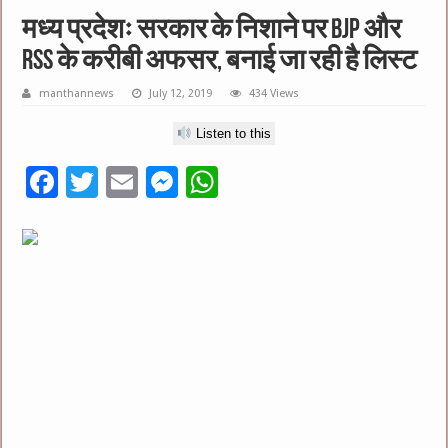
मध्य प्रदेशः सरकार के निशाने पर BJP और
RSS के करीबी अफसर, बनाई जा रही है लिस्ट
manthannews
July 12, 2019
434 Views
Listen to this
F
T
E
M
W
ac
wi
m
es
h
e
tt
ai
se
at
b
er
l
n
sA
o
g
p
o
er
p
k