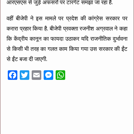
आरएसएस से जुड़े अफसरों पर टारगेट समझा जा रहा है.
वहीं बीजेपी ने इस मामले पर प्रदेश की कांग्रेस सरकार पर
करारा प्रहार किया है. बीजेपी प्रवक्ता रजनीश अग्रवाल ने कहा
कि केंद्रीय कानून का फायदा उठाकर यदि राजनीतिक दुर्भावना
से किसी भी तरह का गलत काम किया गया उस सरकार की ईंट
से ईंट बजा दी जाएगी.
F
T
E
M
W
ac
wi
m
es
h
e
tt
ai
se
at
b
er
l
n
sA
o
g
p
o
er
p
k