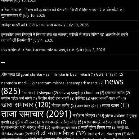
आयोजन
July 19, 2026
दतिया में नरोत्तम मिश्रा की प्रशासन को चेतावनी- ‘किसी में हिम्मत नहीं मेरे कार्यकर्ताओं का
नुकसान कर दे’
July 16, 2026
राजेंद्र भारती को HC से झटका, सजा बरकरार
July 10, 2026
इनरव्हील क्लब शिवपुरी ने निभाया सेवा का संकल्प, मरीजों से लेकर बेटियों को आत्मनिर्भर बनाने
तक की ली जिम्मेदारी*
July 4, 2026
मध्य प्रदेश की दतिया विधानसभा सीट पर उपचुनाव का ऐलान
July 2, 2026
–
Gwaliar
(3)
.खेल जगत
(2)
n
(2)
gouri shankar visen ministar in krashi vikash
(1)
news
narendra modi ji
(2)
narottam mishra jansampark mantri
(2)
(825)
shivpuri
(2)
shivraj singh ji chouhan
(2)
इन्वेस्टर्स समिट
(2)
Politics
(1)
खबर आपकी शहर की
(4)
केंद्रीय मंत्री उमा भारती
(2)
कैबिनेट
(2)
कांग्रेस प्रदेश कार्य समिति
(1)
खास समाचार
(120)
ताजा खबर
(11)
गोपाल भार्गव
(5)
डबल डेकर ट्रेन
(1)
ताजा समाचार
(2091)
नरोत्तम मिश्रा
(10)
पुलिस अधीक्षक मो.यूसुफ
प्रधानमंत्री नरेंद्र मोदी
(5)
प्रधानमंत्री नरेन्द्र मोदी
(7)
पुलिस की खबर
(3)
कुरैशी
(2)
प्रधानमंत्री श्री नरेन्द्र मोदी
(5)
मंत्री कुँवर विजय शाह
(3)
मंत्री डॉ.
भारतीय वायु सेना भर्ती
(1)
मंत्री डॉ. नरोत्तम मिश्रा
(32)
मंत्री श्री उमाशंकर गुप्ता
(3)
गौरीशंकर शेजवार
(2)
मंत्री