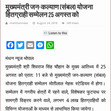
मुख्यमंत्री जन-कल्याण (संबल) योजना
हितग्राही सम्मेलन 25 अगस्त को
manthannews
August 24, 2018
349 Views
Listen to this
F
T
E
M
W
ac
wi
m
es
h
मंथन न्यूज भोपाल
e
tt
ai
se
at
मुख्यमंत्री श्री शिवराज सिंह चौहान के मुख्य आतिथ्य में 25
b
er
l
n
sA
o
g
p
अगस्त को प्रात: 11 बजे से मुख्यमंत्री जन-कल्याण (संबल)
o
er
p
योजना हितग्राही सम्मेलन मोतीलाल नेहरू स्टेडियम में होगा।
k
सम्मेलन में नगरीय क्षेत्रों में रहने वाले, विशेषकर फुटपाथ पर
सामग्री विक्रय करने वाले, लगभग 4 लाख हितग्राहियों को
विभिन्न योजनाओं के माध्यम से लाभान्वित किया जायेगा।