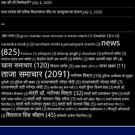
तक की ली जिम्मेदारी*
July 4, 2026
मध्य प्रदेश की दतिया विधानसभा सीट पर उपचुनाव का ऐलान
July 2, 2026
–
Gwaliar
(3)
.खेल जगत
(2)
n
(2)
gouri shankar visen ministar in krashi vikash
(1)
news
narendra modi ji
(2)
narottam mishra jansampark mantri
(2)
(825)
shivpuri
(2)
shivraj singh ji chouhan
(2)
इन्वेस्टर्स समिट
(2)
Politics
(1)
खबर आपकी शहर की
(4)
केंद्रीय मंत्री उमा भारती
(2)
कैबिनेट
(2)
कांग्रेस प्रदेश कार्य समिति
(1)
खास समाचार
(120)
ताजा खबर
(11)
गोपाल भार्गव
(5)
डबल डेकर ट्रेन
(1)
ताजा समाचार
(2091)
नरोत्तम मिश्रा
(10)
पुलिस अधीक्षक मो.यूसुफ
प्रधानमंत्री नरेंद्र मोदी
(5)
प्रधानमंत्री नरेन्द्र मोदी
(7)
पुलिस की खबर
(3)
कुरैशी
(2)
प्रधानमंत्री श्री नरेन्द्र मोदी
(5)
मंत्री कुँवर विजय शाह
(3)
मंत्री डॉ.
भारतीय वायु सेना भर्ती
(1)
मंत्री डॉ. नरोत्तम मिश्रा
(32)
मंत्री श्री उमाशंकर गुप्ता
(3)
गौरीशंकर शेजवार
(2)
मंत्री
मंत्री श्री जयभान सिंह पवैया
(7)
श्री जयंत मलैया
(2)
मंत्री श्री भूपेंद्र सिंह
(1)
मंत्री श्रीमती अर्चना
मंत्री श्री राजेन्द्र शुक्ल
(5)
मंत्री श्री रूस्तम सिंह
(5)
चिटनीस
(1)
मंत्री श्री शरद जैन
(1)
लोकायुक्त का छापा
(3)
शिवपुरी कोतवाली
महापुरुष
(1)
विजयादशमी पर उज्‍जैन
(1)
शासकीय महाविद्यालय
(1)
शिवराज सिंह चौहान
(45)
(2)
श्रीमती अर्चना चिटनिस
(2)