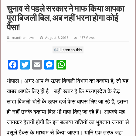
चुनाव से पहले सरकार ने माफ किया आपका
पूरा बिजली बिल, अब नहीं भरना होगा कोई
पैसा!
manthannews
August 8, 2018
457 Views
Listen to this
F
T
E
M
W
ac
wi
m
es
h
भोपाल। अगर आप के ऊपर बिजली विभाग का बकाया है, तो यह
e
tt
ai
se
at
खबर आपके लिए ही है। बड़ी खबर है कि मध्यप्रदेश के डेढ़
b
er
l
n
sA
o
g
p
लाख बिजली चोरों के ऊपर दर्ज केस वापस लिए जा रहे हैं, इतना
o
er
p
ही नहीं उनके बकाया बिल भी माफ किए जा रहे हैं। आपको यह
k
जानकर हैरानी होगी कि इन बकाया राशियों का भुगतान जनता से
वसूले टैक्स के माध्यम से किया जाएगा। यानि एक तरफ जहां