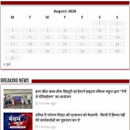
August 2026
M
T
W
T
F
S
S
1
2
3
4
5
6
7
8
9
10
11
12
13
14
15
16
17
18
19
20
21
22
23
24
25
26
27
28
29
30
31
« Jul
Breaking News
इनर व्हील क्लब ऑफ शिवपुरी एवं ईस्टर्न हाइट्स पब्लिक स्कूल द्वारा “रेनी
डे सेलिब्रेशन” का आयोजन
3 weeks ago
दतिया में नरोत्तम मिश्रा की प्रशासन को चेतावनी- ‘किसी में हिम्मत नहीं
मेरे कार्यकर्ताओं का नुकसान कर दे’
3 weeks ago