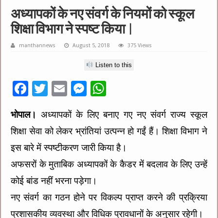
अध्यापकों के नए संवर्ग के नियमों को स्कूल
शिक्षा विभाग ने स्पष्ट किया |
manthannews
August 5, 2018
375 Views
Listen to this
F
T
E
M
W
ac
wi
m
es
h
भोपाल।
अध्यापकों के लिए बनाए गए नए संवर्ग राज्य स्कूल
e
tt
ai
se
at
शिक्षा सेवा को लेकर भ्रांतियां उत्पन्न हो गईं हैं। शिक्षा विभाग ने
b
er
l
n
sA
o
g
p
इस बारे में स्पष्टीकरण जारी किया है।
o
er
p
अफसरों के मुताबिक अध्यापकों के कैडर में बदलाव के लिए उन्हें
k
कोई बांड नहीं भरना पड़ेगा।
नए संवर्ग का गठन होने पर विकल्प प्राप्त करने की प्रक्रिया
प्रशासकीय व्यवस्था और विधिक प्रावधानों के अनुसार रहेगी।