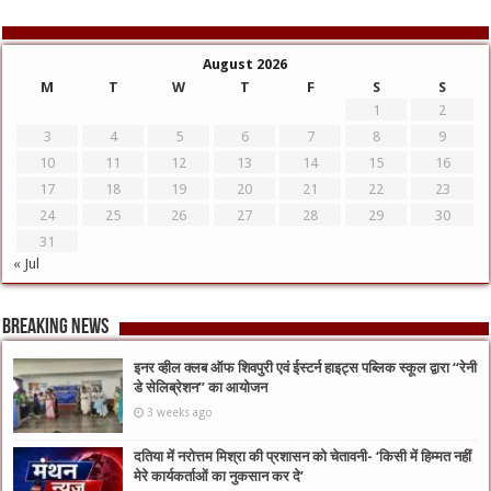
August 2026
M
T
W
T
F
S
S
1
2
3
4
5
6
7
8
9
10
11
12
13
14
15
16
17
18
19
20
21
22
23
24
25
26
27
28
29
30
31
« Jul
Breaking News
इनर व्हील क्लब ऑफ शिवपुरी एवं ईस्टर्न हाइट्स पब्लिक स्कूल द्वारा “रेनी
डे सेलिब्रेशन” का आयोजन
3 weeks ago
दतिया में नरोत्तम मिश्रा की प्रशासन को चेतावनी- ‘किसी में हिम्मत नहीं
मेरे कार्यकर्ताओं का नुकसान कर दे’