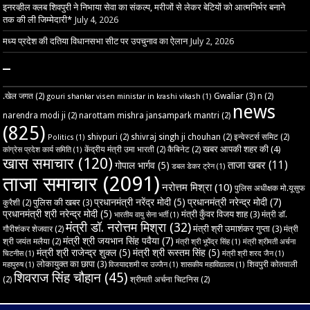
इनरव्हील क्लब शिवपुरी ने निभाया सेवा का संकल्प, मरीजों से लेकर बेटियों को आत्मनिर्भर बनाने
तक की ली जिम्मेदारी*
July 4, 2026
मध्य प्रदेश की दतिया विधानसभा सीट पर उपचुनाव का ऐलान
July 2, 2026
–
Gwaliar
(3)
.खेल जगत
(2)
n
(2)
gouri shankar visen ministar in krashi vikash
(1)
news
narendra modi ji
(2)
narottam mishra jansampark mantri
(2)
(825)
shivpuri
(2)
shivraj singh ji chouhan
(2)
इन्वेस्टर्स समिट
(2)
Politics
(1)
खबर आपकी शहर की
(4)
केंद्रीय मंत्री उमा भारती
(2)
कैबिनेट
(2)
कांग्रेस प्रदेश कार्य समिति
(1)
खास समाचार
(120)
ताजा खबर
(11)
गोपाल भार्गव
(5)
डबल डेकर ट्रेन
(1)
ताजा समाचार
(2091)
नरोत्तम मिश्रा
(10)
पुलिस अधीक्षक मो.यूसुफ
प्रधानमंत्री नरेंद्र मोदी
(5)
प्रधानमंत्री नरेन्द्र मोदी
(7)
पुलिस की खबर
(3)
कुरैशी
(2)
प्रधानमंत्री श्री नरेन्द्र मोदी
(5)
मंत्री कुँवर विजय शाह
(3)
मंत्री डॉ.
भारतीय वायु सेना भर्ती
(1)
मंत्री डॉ. नरोत्तम मिश्रा
(32)
मंत्री श्री उमाशंकर गुप्ता
(3)
गौरीशंकर शेजवार
(2)
मंत्री
मंत्री श्री जयभान सिंह पवैया
(7)
श्री जयंत मलैया
(2)
मंत्री श्री भूपेंद्र सिंह
(1)
मंत्री श्रीमती अर्चना
मंत्री श्री राजेन्द्र शुक्ल
(5)
मंत्री श्री रूस्तम सिंह
(5)
चिटनीस
(1)
मंत्री श्री शरद जैन
(1)
लोकायुक्त का छापा
(3)
शिवपुरी कोतवाली
महापुरुष
(1)
विजयादशमी पर उज्‍जैन
(1)
शासकीय महाविद्यालय
(1)
शिवराज सिंह चौहान
(45)
(2)
श्रीमती अर्चना चिटनिस
(2)