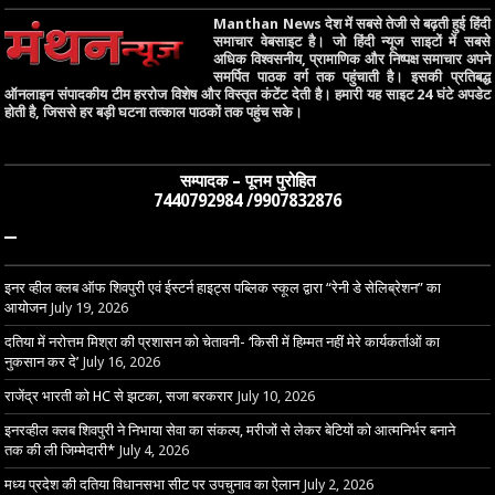
Manthan News देश में सबसे तेजी से बढ़ती हुई हिंदी
समाचार वेबसाइट है। जो हिंदी न्यूज साइटों में सबसे
अधिक विश्वसनीय, प्रामाणिक और निष्पक्ष समाचार अपने
समर्पित पाठक वर्ग तक पहुंचाती है। इसकी प्रतिबद्ध
ऑनलाइन संपादकीय टीम हररोज विशेष और विस्तृत कंटेंट देती है। हमारी यह साइट 24 घंटे अपडेट
होती है, जिससे हर बड़ी घटना तत्काल पाठकों तक पहुंच सके।
सम्पादक – पूनम पुरोहित
7440792984 /9907832876
–
इनर व्हील क्लब ऑफ शिवपुरी एवं ईस्टर्न हाइट्स पब्लिक स्कूल द्वारा “रेनी डे सेलिब्रेशन” का
आयोजन
July 19, 2026
दतिया में नरोत्तम मिश्रा की प्रशासन को चेतावनी- ‘किसी में हिम्मत नहीं मेरे कार्यकर्ताओं का
नुकसान कर दे’
July 16, 2026
राजेंद्र भारती को HC से झटका, सजा बरकरार
July 10, 2026
इनरव्हील क्लब शिवपुरी ने निभाया सेवा का संकल्प, मरीजों से लेकर बेटियों को आत्मनिर्भर बनाने
तक की ली जिम्मेदारी*
July 4, 2026
मध्य प्रदेश की दतिया विधानसभा सीट पर उपचुनाव का ऐलान
July 2, 2026