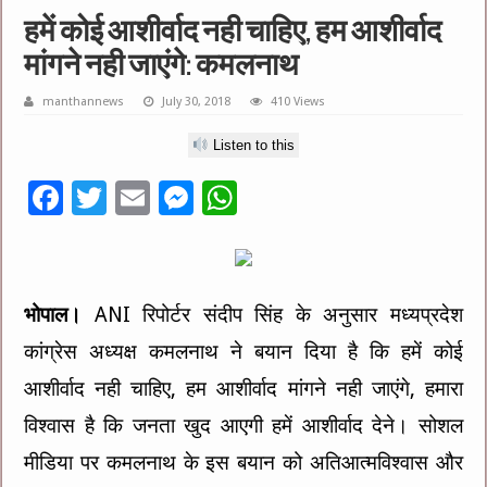
हमें कोई आशीर्वाद नही चाहिए, हम आशीर्वाद
मांगने नही जाएंगे: कमलनाथ
manthannews
July 30, 2018
410 Views
Listen to this
F
T
E
M
W
ac
wi
m
es
h
e
tt
ai
se
at
b
er
l
n
sA
भोपाल।
ANI रिपोर्टर संदीप सिंह के अनुसार मध्यप्रदेश
o
g
p
कांग्रेस अध्यक्ष कमलनाथ ने बयान दिया है कि हमें कोई
o
er
p
आशीर्वाद नही चाहिए, हम आशीर्वाद मांगने नही जाएंगे, हमारा
k
विश्वास है कि जनता खुद आएगी हमें आशीर्वाद देने। सोशल
मीडिया पर कमलनाथ के इस बयान को अतिआत्मविश्वास और