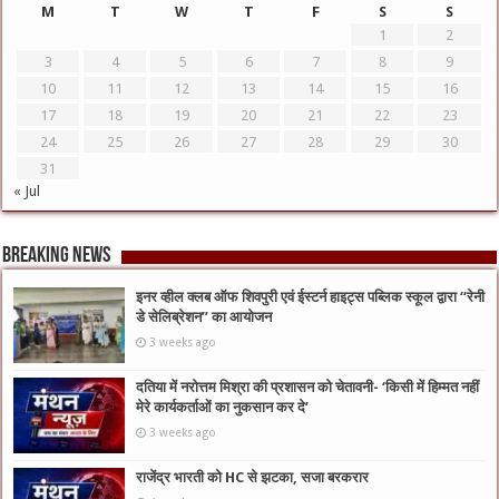
M
T
W
T
F
S
S
1
2
3
4
5
6
7
8
9
10
11
12
13
14
15
16
17
18
19
20
21
22
23
24
25
26
27
28
29
30
31
« Jul
Breaking News
इनर व्हील क्लब ऑफ शिवपुरी एवं ईस्टर्न हाइट्स पब्लिक स्कूल द्वारा “रेनी
डे सेलिब्रेशन” का आयोजन
3 weeks ago
दतिया में नरोत्तम मिश्रा की प्रशासन को चेतावनी- ‘किसी में हिम्मत नहीं
मेरे कार्यकर्ताओं का नुकसान कर दे’
3 weeks ago
राजेंद्र भारती को HC से झटका, सजा बरकरार