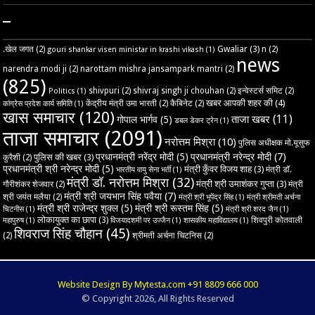
–
Gwaliar
(3)
.खेल जगत
(2)
n
(2)
gouri shankar visen ministar in krashi vikash
(1)
news
narendra modi ji
(2)
narottam mishra jansampark mantri
(2)
(825)
shivpuri
(2)
shivraj singh ji chouhan
(2)
इन्वेस्टर्स समिट
(2)
Politics
(1)
खबर आपकी शहर की
(4)
केंद्रीय मंत्री उमा भारती
(2)
कैबिनेट
(2)
कांग्रेस प्रदेश कार्य समिति
(1)
खास समाचार
(120)
ताजा खबर
(11)
गोपाल भार्गव
(5)
डबल डेकर ट्रेन
(1)
ताजा समाचार
(2091)
नरोत्तम मिश्रा
(10)
पुलिस अधीक्षक मो.यूसुफ
प्रधानमंत्री नरेंद्र मोदी
(5)
प्रधानमंत्री नरेन्द्र मोदी
(7)
पुलिस की खबर
(3)
कुरैशी
(2)
प्रधानमंत्री श्री नरेन्द्र मोदी
(5)
मंत्री कुँवर विजय शाह
(3)
मंत्री डॉ.
भारतीय वायु सेना भर्ती
(1)
मंत्री डॉ. नरोत्तम मिश्रा
(32)
मंत्री श्री उमाशंकर गुप्ता
(3)
गौरीशंकर शेजवार
(2)
मंत्री
मंत्री श्री जयभान सिंह पवैया
(7)
श्री जयंत मलैया
(2)
मंत्री श्री भूपेंद्र सिंह
(1)
मंत्री श्रीमती अर्चना
मंत्री श्री राजेन्द्र शुक्ल
(5)
मंत्री श्री रूस्तम सिंह
(5)
चिटनीस
(1)
मंत्री श्री शरद जैन
(1)
लोकायुक्त का छापा
(3)
शिवपुरी कोतवाली
महापुरुष
(1)
विजयादशमी पर उज्‍जैन
(1)
शासकीय महाविद्यालय
(1)
शिवराज सिंह चौहान
(45)
(2)
श्रीमती अर्चना चिटनिस
(2)
Website Design By Mytesta.com +91 8809 666 000
© Copyright 2026, All Rights Reserved