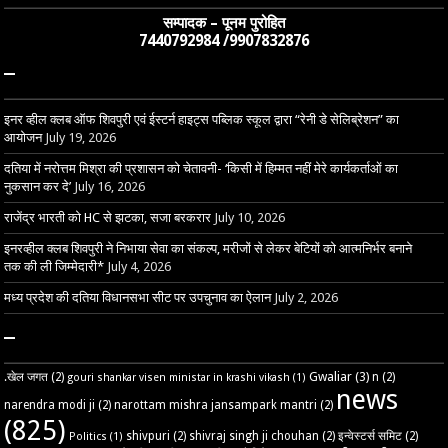
सम्पादक – पूनम पुरोहित
7440792984 /9907832876
–
इनर व्हील क्लब ऑफ शिवपुरी एवं ईस्टर्न हाइट्स पब्लिक स्कूल द्वारा “रेनी डे सेलिब्रेशन” का
आयोजन
July 19, 2026
दतिया में नरोत्तम मिश्रा की प्रशासन को चेतावनी- ‘किसी में हिम्मत नहीं मेरे कार्यकर्ताओं का
नुकसान कर दे’
July 16, 2026
राजेंद्र भारती को HC से झटका, सजा बरकरार
July 10, 2026
इनरव्हील क्लब शिवपुरी ने निभाया सेवा का संकल्प, मरीजों से लेकर बेटियों को आत्मनिर्भर बनाने
तक की ली जिम्मेदारी*
July 4, 2026
मध्य प्रदेश की दतिया विधानसभा सीट पर उपचुनाव का ऐलान
July 2, 2026
–
Gwaliar
(3)
.खेल जगत
(2)
n
(2)
gouri shankar visen ministar in krashi vikash
(1)
news
narendra modi ji
(2)
narottam mishra jansampark mantri
(2)
(825)
shivpuri
(2)
shivraj singh ji chouhan
(2)
इन्वेस्टर्स समिट
(2)
Politics
(1)