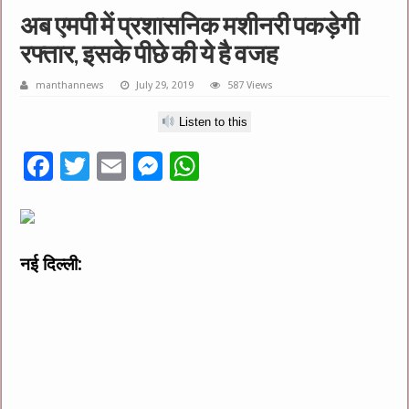
अब एमपी में प्रशासनिक मशीनरी पकड़ेगी
रफ्तार, इसके पीछे की ये है वजह
manthannews
July 29, 2019
587 Views
Listen to this
F
T
E
M
W
ac
wi
m
es
h
e
tt
ai
se
at
b
er
l
n
sA
नई दिल्ली:
o
g
p
o
er
p
k