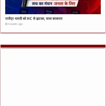
राजेंद्र भारती को HC से झटका, सजा बरकरार
4 weeks ago