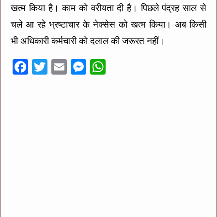
खत्म किया है। काम को वरीयता दी है। पिछले पंद्रह साल से
चले आ रहे भ्रष्टाचार के नेक्सेस को खत्म किया। अब किसी
भी अधिकारी कर्मचारी को दलाल की जरूरत नहीं।
F
T
E
M
W
ac
wi
m
es
h
e
tt
ai
se
at
b
er
l
n
sA
o
g
p
o
er
p
k