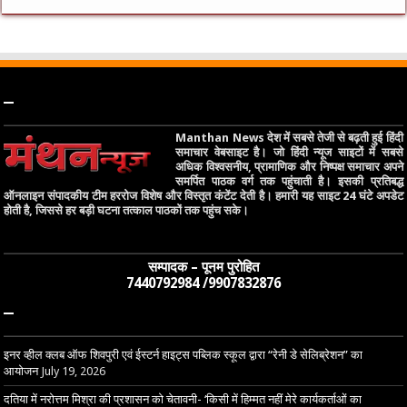
–
Manthan News देश में सबसे तेजी से बढ़ती हुई हिंदी
समाचार वेबसाइट है। जो हिंदी न्यूज साइटों में सबसे
अधिक विश्वसनीय, प्रामाणिक और निष्पक्ष समाचार अपने
समर्पित पाठक वर्ग तक पहुंचाती है। इसकी प्रतिबद्ध
ऑनलाइन संपादकीय टीम हररोज विशेष और विस्तृत कंटेंट देती है। हमारी यह साइट 24 घंटे अपडेट
होती है, जिससे हर बड़ी घटना तत्काल पाठकों तक पहुंच सके।
सम्पादक – पूनम पुरोहित
7440792984 /9907832876
–
इनर व्हील क्लब ऑफ शिवपुरी एवं ईस्टर्न हाइट्स पब्लिक स्कूल द्वारा “रेनी डे सेलिब्रेशन” का
आयोजन
July 19, 2026
दतिया में नरोत्तम मिश्रा की प्रशासन को चेतावनी- ‘किसी में हिम्मत नहीं मेरे कार्यकर्ताओं का