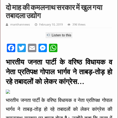
दो माह की कमलनाथ सरकार में खुल गया
तबादला उद्योग
manthannews
February 10, 2019
396 Views
Listen to this
F
T
E
M
W
ac
wi
m
es
h
भारतीय जनता पार्टी के वरिष्ठ विधायक व
e
tt
ai
se
at
नेता प्रतिपक्ष गोपाल भार्गव ने ताबड़-तोड़ हो
b
er
l
n
sA
o
g
p
रहे तबादलों को लेकर कांग्रेस…
o
er
p
k
भारतीय जनता पार्टी के वरिष्ठ विधायक व नेता प्रतिपक्ष गोपाल
भार्गव ने ताबड़-तोड़ हो रहे तबादलों को लेकर कांग्रेस की