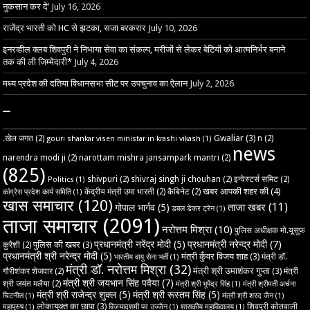
नुकसान कर दे’
July 16, 2026
राजेंद्र भारती को HC से झटका, सजा बरकरार
July 10, 2026
इनरव्हील क्लब शिवपुरी ने निभाया सेवा का संकल्प, मरीजों से लेकर बेटियों को आत्मनिर्भर बनाने
तक की ली जिम्मेदारी*
July 4, 2026
मध्य प्रदेश की दतिया विधानसभा सीट पर उपचुनाव का ऐलान
July 2, 2026
–
Gwaliar
(3)
.खेल जगत
(2)
n
(2)
gouri shankar visen ministar in krashi vikash
(1)
news
narendra modi ji
(2)
narottam mishra jansampark mantri
(2)
(825)
shivpuri
(2)
shivraj singh ji chouhan
(2)
इन्वेस्टर्स समिट
(2)
Politics
(1)
खबर आपकी शहर की
(4)
केंद्रीय मंत्री उमा भारती
(2)
कैबिनेट
(2)
कांग्रेस प्रदेश कार्य समिति
(1)
खास समाचार
(120)
ताजा खबर
(11)
गोपाल भार्गव
(5)
डबल डेकर ट्रेन
(1)
ताजा समाचार
(2091)
नरोत्तम मिश्रा
(10)
पुलिस अधीक्षक मो.यूसुफ
प्रधानमंत्री नरेंद्र मोदी
(5)
प्रधानमंत्री नरेन्द्र मोदी
(7)
पुलिस की खबर
(3)
कुरैशी
(2)
प्रधानमंत्री श्री नरेन्द्र मोदी
(5)
मंत्री कुँवर विजय शाह
(3)
मंत्री डॉ.
भारतीय वायु सेना भर्ती
(1)
मंत्री डॉ. नरोत्तम मिश्रा
(32)
मंत्री श्री उमाशंकर गुप्ता
(3)
गौरीशंकर शेजवार
(2)
मंत्री
मंत्री श्री जयभान सिंह पवैया
(7)
श्री जयंत मलैया
(2)
मंत्री श्री भूपेंद्र सिंह
(1)
मंत्री श्रीमती अर्चना
मंत्री श्री राजेन्द्र शुक्ल
(5)
मंत्री श्री रूस्तम सिंह
(5)
चिटनीस
(1)
मंत्री श्री शरद जैन
(1)
लोकायुक्त का छापा
(3)
शिवपुरी कोतवाली
महापुरुष
(1)
विजयादशमी पर उज्‍जैन
(1)
शासकीय महाविद्यालय
(1)