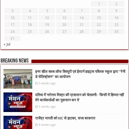
1
2
3
4
5
6
7
8
9
10
11
12
13
14
15
16
17
18
19
20
21
22
23
24
25
26
27
28
29
30
31
« Jul
Breaking News
इनर व्हील क्लब ऑफ शिवपुरी एवं ईस्टर्न हाइट्स पब्लिक स्कूल द्वारा “रेनी
डे सेलिब्रेशन” का आयोजन
3 weeks ago
दतिया में नरोत्तम मिश्रा की प्रशासन को चेतावनी- ‘किसी में हिम्मत नहीं
मेरे कार्यकर्ताओं का नुकसान कर दे’
3 weeks ago
राजेंद्र भारती को HC से झटका, सजा बरकरार
4 weeks ago