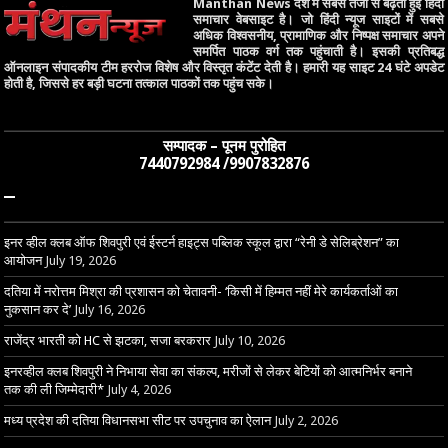
Manthan News देश में सबसे तेजी से बढ़ती हुई हिंदी
समाचार वेबसाइट है। जो हिंदी न्यूज साइटों में सबसे
अधिक विश्वसनीय, प्रामाणिक और निष्पक्ष समाचार अपने
समर्पित पाठक वर्ग तक पहुंचाती है। इसकी प्रतिबद्ध
ऑनलाइन संपादकीय टीम हररोज विशेष और विस्तृत कंटेंट देती है। हमारी यह साइट 24 घंटे अपडेट
होती है, जिससे हर बड़ी घटना तत्काल पाठकों तक पहुंच सके।
सम्पादक – पूनम पुरोहित
7440792984 /9907832876
–
इनर व्हील क्लब ऑफ शिवपुरी एवं ईस्टर्न हाइट्स पब्लिक स्कूल द्वारा “रेनी डे सेलिब्रेशन” का
आयोजन
July 19, 2026
दतिया में नरोत्तम मिश्रा की प्रशासन को चेतावनी- ‘किसी में हिम्मत नहीं मेरे कार्यकर्ताओं का
नुकसान कर दे’
July 16, 2026
राजेंद्र भारती को HC से झटका, सजा बरकरार
July 10, 2026
इनरव्हील क्लब शिवपुरी ने निभाया सेवा का संकल्प, मरीजों से लेकर बेटियों को आत्मनिर्भर बनाने
तक की ली जिम्मेदारी*
July 4, 2026
मध्य प्रदेश की दतिया विधानसभा सीट पर उपचुनाव का ऐलान
July 2, 2026