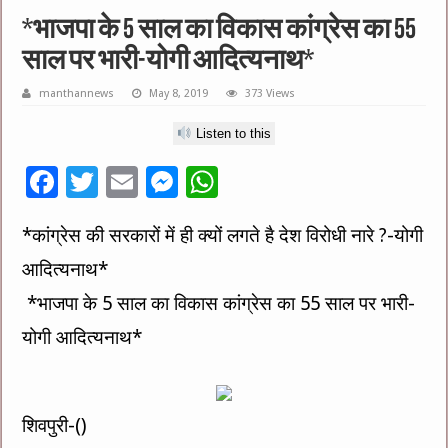
*भाजपा के 5 साल का विकास कांग्रेस का 55
साल पर भारी-योगी आदित्यनाथ*
manthannews
May 8, 2019
373 Views
Listen to this
F
T
E
M
W
ac
wi
m
es
h
*कांग्रेस की सरकारों में ही क्यों लगते है देश विरोधी नारे ?-योगी
e
tt
ai
se
at
आदित्यनाथ*
b
er
l
n
sA
o
g
p
*भाजपा के 5 साल का विकास कांग्रेस का 55 साल पर भारी-
o
er
p
योगी आदित्यनाथ*
k
शिवपुरी-()