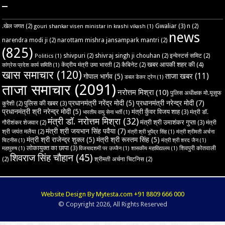
–
Gwaliar
(3)
.खेल जगत
(2)
n
(2)
gouri shankar visen ministar in krashi vikash
(1)
news
narendra modi ji
(2)
narottam mishra jansampark mantri
(2)
(825)
shivpuri
(2)
shivraj singh ji chouhan
(2)
इन्वेस्टर्स समिट
(2)
Politics
(1)
खबर आपकी शहर की
(4)
केंद्रीय मंत्री उमा भारती
(2)
कैबिनेट
(2)
कांग्रेस प्रदेश कार्य समिति
(1)
खास समाचार
(120)
ताजा खबर
(11)
गोपाल भार्गव
(5)
डबल डेकर ट्रेन
(1)
ताजा समाचार
(2091)
नरोत्तम मिश्रा
(10)
पुलिस अधीक्षक मो.यूसुफ
प्रधानमंत्री नरेंद्र मोदी
(5)
प्रधानमंत्री नरेन्द्र मोदी
(7)
पुलिस की खबर
(3)
कुरैशी
(2)
प्रधानमंत्री श्री नरेन्द्र मोदी
(5)
मंत्री कुँवर विजय शाह
(3)
मंत्री डॉ.
भारतीय वायु सेना भर्ती
(1)
मंत्री डॉ. नरोत्तम मिश्रा
(32)
मंत्री श्री उमाशंकर गुप्ता
(3)
गौरीशंकर शेजवार
(2)
मंत्री
मंत्री श्री जयभान सिंह पवैया
(7)
श्री जयंत मलैया
(2)
मंत्री श्री भूपेंद्र सिंह
(1)
मंत्री श्रीमती अर्चना
मंत्री श्री राजेन्द्र शुक्ल
(5)
मंत्री श्री रूस्तम सिंह
(5)
चिटनीस
(1)
मंत्री श्री शरद जैन
(1)
लोकायुक्त का छापा
(3)
शिवपुरी कोतवाली
महापुरुष
(1)
विजयादशमी पर उज्‍जैन
(1)
शासकीय महाविद्यालय
(1)
शिवराज सिंह चौहान
(45)
(2)
श्रीमती अर्चना चिटनिस
(2)
Website Design By Mytesta.com +91 8809 666 000
© Copyright 2026, All Rights Reserved