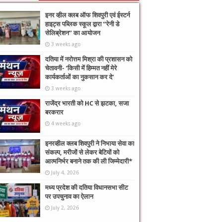
इनर व्हील क्लब ऑफ शिवपुरी एवं ईस्टर्न
हाइट्स पब्लिक स्कूल द्वारा “रेनी डे
सेलिब्रेशन” का आयोजन
3 weeks ago
दतिया में नरोत्तम मिश्रा की प्रशासन को
चेतावनी- ‘किसी में हिम्मत नहीं मेरे
कार्यकर्ताओं का नुकसान कर दे’
3 weeks ago
राजेंद्र भारती को HC से झटका, सजा
बरकरार
4 weeks ago
इनरव्हील क्लब शिवपुरी ने निभाया सेवा का
संकल्प, मरीजों से लेकर बेटियों को
आत्मनिर्भर बनाने तक की ली जिम्मेदारी*
July 4, 2026
मध्य प्रदेश की दतिया विधानसभा सीट
पर उपचुनाव का ऐलान
July 2, 2026