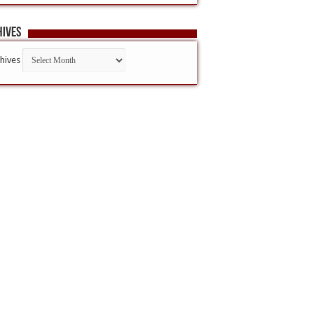
hives
hives