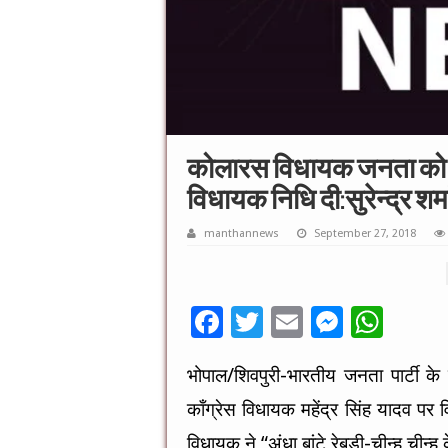
कोलारस विधायक जनता को बताय
विधायक निधि दी:सुरेन्द्र शर्म
manthannews
September 27, 2018
F
T
E
M
W
ac
wi
m
es
h
भोपाल/शिवपुरी-भारतीय जनता पार्टी के प
e
tt
ai
se
at
काँग्रेस विधायक महेंद्र सिंह यादव पर
b
er
l
n
sA
विधायक ने “अंधा बांटे रेबड़ी-चीन्ह चीन्ह 