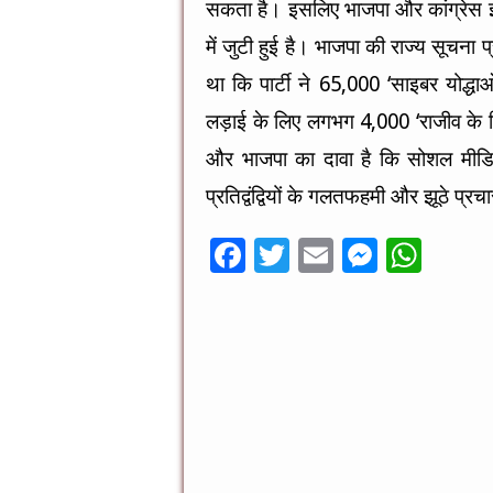
सकता है। इसलिए भाजपा और कांग्रेस 
में जुटी हुई है। भाजपा की राज्य सूचना 
था कि पार्टी ने 65,000 ‘साइबर योद्ध
लड़ाई के लिए लगभग 4,000 ‘राजीव के सि
और भाजपा का दावा है कि सोशल मीडिया क
प्रतिद्वंद्वियों के गलतफहमी और झूठे प्र
F
T
E
M
W
ac
wi
m
es
h
e
tt
ai
se
at
b
er
l
n
sA
o
g
p
o
er
p
k