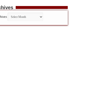
chives
hives