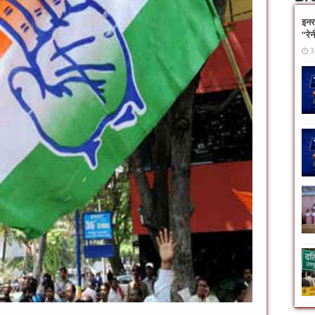
इनर 
“रे
3