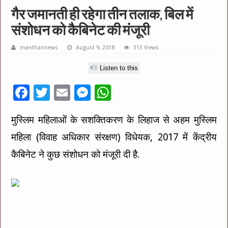
गैर जमानती ही रहेगा तीन तलाक, बिल में
संशोधन को कैबिनेट की मंजूरी
manthannews
August 9, 2018
313 Views
Listen to this
F
T
E
M
W
ac
wi
m
es
h
मुस्लिम महिलाओं के सशक्तिकरण के लिहाज से अहम मुस्लिम
e
tt
ai
se
at
महिला (विवाह अधिकार संरक्षण) विधेयक, 2017 में केंद्रीय
b
er
l
n
sA
o
g
p
कैबिनेट ने कुछ संशोधन को मंजूरी दी है.
o
er
p
k