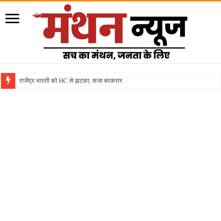
इनरव्ह