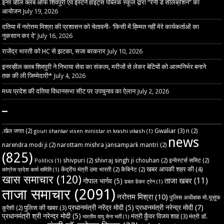
इनर व्हील क्लब ऑफ शिवपुरी एवं ईस्टर्न हाइट्स पब्लिक स्कूल द्वारा “रेनी डे सेलिब्रेशन” का
आयोजन
July 19, 2026
दतिया में नरोत्तम मिश्रा की प्रशासन को चेतावनी- ‘किसी में हिम्मत नहीं मेरे कार्यकर्ताओं का
नुकसान कर दे’
July 16, 2026
राजेंद्र भारती को HC से झटका, सजा बरकरार
July 10, 2026
इनरव्हील क्लब शिवपुरी ने निभाया सेवा का संकल्प, मरीजों से लेकर बेटियों को आत्मनिर्भर बनाने
तक की ली जिम्मेदारी*
July 4, 2026
मध्य प्रदेश की दतिया विधानसभा सीट पर उपचुनाव का ऐलान
July 2, 2026
–
Gwaliar
(3)
.खेल जगत
(2)
n
(2)
gouri shankar visen ministar in krashi vikash
(1)
news
narendra modi ji
(2)
narottam mishra jansampark mantri
(2)
(825)
shivpuri
(2)
shivraj singh ji chouhan
(2)
इन्वेस्टर्स समिट
(2)
Politics
(1)
खबर आपकी शहर की
(4)
केंद्रीय मंत्री उमा भारती
(2)
कैबिनेट
(2)
कांग्रेस प्रदेश कार्य समिति
(1)
खास समाचार
(120)
ताजा खबर
(11)
गोपाल भार्गव
(5)
डबल डेकर ट्रेन
(1)
ताजा समाचार
(2091)
नरोत्तम मिश्रा
(10)
पुलिस अधीक्षक मो.यूसुफ
प्रधानमंत्री नरेंद्र मोदी
(5)
प्रधानमंत्री नरेन्द्र मोदी
(7)
पुलिस की खबर
(3)
कुरैशी
(2)
प्रधानमंत्री श्री नरेन्द्र मोदी
(5)
मंत्री कुँवर विजय शाह
(3)
मंत्री डॉ.
भारतीय वायु सेना भर्ती
(1)