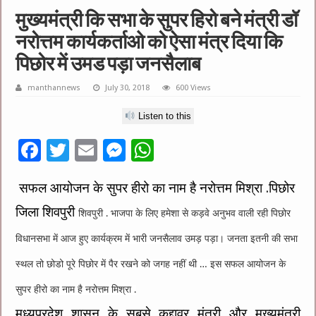
मुख्यमंत्री कि सभा के सुपर हिरो बने मंत्री डॉ
नरोत्तम कार्यकर्ताओ को ऐसा मंत्र दिया कि
पिछोर में उमड पड़ा जनसैलाब
manthannews
July 30, 2018
600 Views
Listen to this
F
T
E
M
W
ac
wi
m
es
h
सफल आयोजन के सुपर हीरो का नाम है नरोत्तम मिश्रा .पिछोर
e
tt
ai
se
at
जिला शिवपुरी
b
er
l
n
sA
शिवपुरी . भाजपा के लिए हमेशा से कड़वे अनुभव वाली रही पिछोर
o
g
p
विधानसभा में आज हुए कार्यक्रम में भारी जनसैलाव उमड़ पड़ा। जनता इतनी की सभा
o
er
p
स्थल तो छोडो पूरे पिछोर में पैर रखने को जगह नहीं थी … इस सफल आयोजन के
k
सुपर हीरो का नाम है नरोत्तम मिश्रा .
मध्यप्रदेश शासन के सबसे कद्दावर मंत्री और मुख्यमंत्री