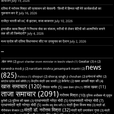
आयोजन
July 19, 2026
दतिया में नरोत्तम मिश्रा की प्रशासन को चेतावनी- ‘किसी में हिम्मत नहीं मेरे कार्यकर्ताओं का
नुकसान कर दे’
July 16, 2026
राजेंद्र भारती को HC से झटका, सजा बरकरार
July 10, 2026
इनरव्हील क्लब शिवपुरी ने निभाया सेवा का संकल्प, मरीजों से लेकर बेटियों को आत्मनिर्भर बनाने
तक की ली जिम्मेदारी*
July 4, 2026
मध्य प्रदेश की दतिया विधानसभा सीट पर उपचुनाव का ऐलान
July 2, 2026
–
Gwaliar
(3)
.खेल जगत
(2)
n
(2)
gouri shankar visen ministar in krashi vikash
(1)
news
narendra modi ji
(2)
narottam mishra jansampark mantri
(2)
(825)
shivpuri
(2)
shivraj singh ji chouhan
(2)
इन्वेस्टर्स समिट
(2)
Politics
(1)
खबर आपकी शहर की
(4)
केंद्रीय मंत्री उमा भारती
(2)
कैबिनेट
(2)
कांग्रेस प्रदेश कार्य समिति
(1)
खास समाचार
(120)
ताजा खबर
(11)
गोपाल भार्गव
(5)
डबल डेकर ट्रेन
(1)
ताजा समाचार
(2091)
नरोत्तम मिश्रा
(10)
पुलिस अधीक्षक मो.यूसुफ
प्रधानमंत्री नरेंद्र मोदी
(5)
प्रधानमंत्री नरेन्द्र मोदी
(7)
पुलिस की खबर
(3)
कुरैशी
(2)
प्रधानमंत्री श्री नरेन्द्र मोदी
(5)
मंत्री कुँवर विजय शाह
(3)
मंत्री डॉ.
भारतीय वायु सेना भर्ती
(1)
मंत्री डॉ. नरोत्तम मिश्रा
(32)
मंत्री श्री उमाशंकर गुप्ता
(3)
गौरीशंकर शेजवार
(2)
मंत्री