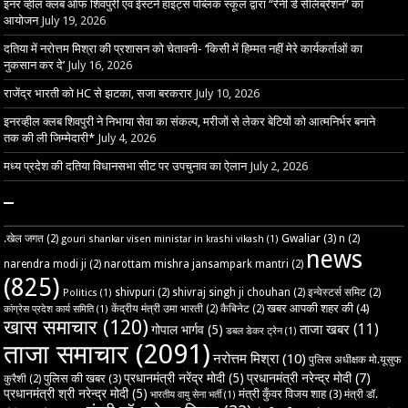
इनर व्हील क्लब ऑफ शिवपुरी एवं ईस्टर्न हाइट्स पब्लिक स्कूल द्वारा “रेनी डे सेलिब्रेशन” का
आयोजन
July 19, 2026
दतिया में नरोत्तम मिश्रा की प्रशासन को चेतावनी- ‘किसी में हिम्मत नहीं मेरे कार्यकर्ताओं का
नुकसान कर दे’
July 16, 2026
राजेंद्र भारती को HC से झटका, सजा बरकरार
July 10, 2026
इनरव्हील क्लब शिवपुरी ने निभाया सेवा का संकल्प, मरीजों से लेकर बेटियों को आत्मनिर्भर बनाने
तक की ली जिम्मेदारी*
July 4, 2026
मध्य प्रदेश की दतिया विधानसभा सीट पर उपचुनाव का ऐलान
July 2, 2026
–
Gwaliar
(3)
.खेल जगत
(2)
n
(2)
gouri shankar visen ministar in krashi vikash
(1)
news
narendra modi ji
(2)
narottam mishra jansampark mantri
(2)
(825)
shivpuri
(2)
shivraj singh ji chouhan
(2)
इन्वेस्टर्स समिट
(2)
Politics
(1)
खबर आपकी शहर की
(4)
केंद्रीय मंत्री उमा भारती
(2)
कैबिनेट
(2)
कांग्रेस प्रदेश कार्य समिति
(1)
खास समाचार
(120)
ताजा खबर
(11)
गोपाल भार्गव
(5)
डबल डेकर ट्रेन
(1)
ताजा समाचार
(2091)
नरोत्तम मिश्रा
(10)
पुलिस अधीक्षक मो.यूसुफ
प्रधानमंत्री नरेंद्र मोदी
(5)
प्रधानमंत्री नरेन्द्र मोदी
(7)
पुलिस की खबर
(3)
कुरैशी
(2)
प्रधानमंत्री श्री नरेन्द्र मोदी
(5)
मंत्री कुँवर विजय शाह
(3)
मंत्री डॉ.
भारतीय वायु सेना भर्ती
(1)