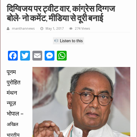
दिग्विजय पर ट्वीट वार, कांग्रेस दिग्गज
बोले- नो कमेंट, मीडिया से दूरी बनाई
manthannews
May 1, 2017
274 Views
Listen to this
F
T
E
M
W
ac
wi
m
es
h
पूनम
e
tt
ai
se
at
पुरोहित
b
er
l
n
sA
o
g
p
मंथन
o
er
p
न्यूज़
k
भोपाल –
अखिल
भारतीय