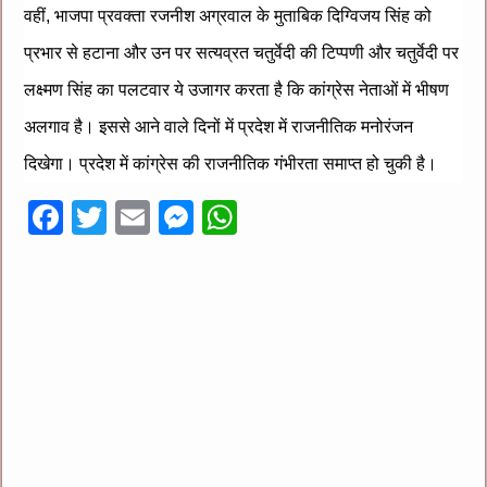
वहीं, भाजपा प्रवक्ता रजनीश अग्रवाल के मुताबिक दिग्विजय सिंह को
प्रभार से हटाना और उन पर सत्यव्रत चतुर्वेदी की टिप्पणी और चतुर्वेदी पर
लक्ष्मण सिंह का पलटवार ये उजागर करता है कि कांग्रेस नेताओं में भीषण
अलगाव है। इससे आने वाले दिनों में प्रदेश में राजनीतिक मनोरंजन
दिखेगा। प्रदेश में कांग्रेस की राजनीतिक गंभीरता समाप्त हो चुकी है।
F
T
E
M
W
ac
wi
m
es
h
e
tt
ai
se
at
b
er
l
n
sA
o
g
p
o
er
p
k