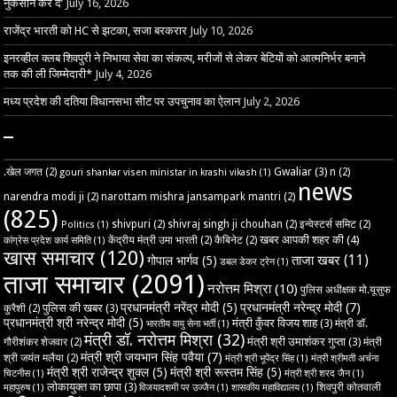
नुकसान कर दे’
July 16, 2026
राजेंद्र भारती को HC से झटका, सजा बरकरार
July 10, 2026
इनरव्हील क्लब शिवपुरी ने निभाया सेवा का संकल्प, मरीजों से लेकर बेटियों को आत्मनिर्भर बनाने
तक की ली जिम्मेदारी*
July 4, 2026
मध्य प्रदेश की दतिया विधानसभा सीट पर उपचुनाव का ऐलान
July 2, 2026
–
Gwaliar
(3)
.खेल जगत
(2)
n
(2)
gouri shankar visen ministar in krashi vikash
(1)
news
narendra modi ji
(2)
narottam mishra jansampark mantri
(2)
(825)
shivpuri
(2)
shivraj singh ji chouhan
(2)
इन्वेस्टर्स समिट
(2)
Politics
(1)
खबर आपकी शहर की
(4)
केंद्रीय मंत्री उमा भारती
(2)
कैबिनेट
(2)
कांग्रेस प्रदेश कार्य समिति
(1)
खास समाचार
(120)
ताजा खबर
(11)
गोपाल भार्गव
(5)
डबल डेकर ट्रेन
(1)
ताजा समाचार
(2091)
नरोत्तम मिश्रा
(10)
पुलिस अधीक्षक मो.यूसुफ
प्रधानमंत्री नरेंद्र मोदी
(5)
प्रधानमंत्री नरेन्द्र मोदी
(7)
पुलिस की खबर
(3)
कुरैशी
(2)
प्रधानमंत्री श्री नरेन्द्र मोदी
(5)
मंत्री कुँवर विजय शाह
(3)
मंत्री डॉ.
भारतीय वायु सेना भर्ती
(1)
मंत्री डॉ. नरोत्तम मिश्रा
(32)
मंत्री श्री उमाशंकर गुप्ता
(3)
गौरीशंकर शेजवार
(2)
मंत्री
मंत्री श्री जयभान सिंह पवैया
(7)
श्री जयंत मलैया
(2)
मंत्री श्री भूपेंद्र सिंह
(1)
मंत्री श्रीमती अर्चना
मंत्री श्री राजेन्द्र शुक्ल
(5)
मंत्री श्री रूस्तम सिंह
(5)
चिटनीस
(1)
मंत्री श्री शरद जैन
(1)
लोकायुक्त का छापा
(3)
शिवपुरी कोतवाली
महापुरुष
(1)
विजयादशमी पर उज्‍जैन
(1)
शासकीय महाविद्यालय
(1)