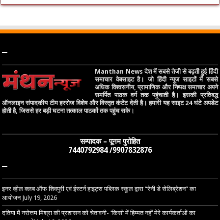
–
Manthan News देश में सबसे तेजी से बढ़ती हुई हिंदी
समाचार वेबसाइट है। जो हिंदी न्यूज साइटों में सबसे
अधिक विश्वसनीय, प्रामाणिक और निष्पक्ष समाचार अपने
समर्पित पाठक वर्ग तक पहुंचाती है। इसकी प्रतिबद्ध
ऑनलाइन संपादकीय टीम हररोज विशेष और विस्तृत कंटेंट देती है। हमारी यह साइट 24 घंटे अपडेट
होती है, जिससे हर बड़ी घटना तत्काल पाठकों तक पहुंच सके।
सम्पादक – पूनम पुरोहित
7440792984 /9907832876
–
इनर व्हील क्लब ऑफ शिवपुरी एवं ईस्टर्न हाइट्स पब्लिक स्कूल द्वारा “रेनी डे सेलिब्रेशन” का
आयोजन
July 19, 2026
दतिया में नरोत्तम मिश्रा की प्रशासन को चेतावनी- ‘किसी में हिम्मत नहीं मेरे कार्यकर्ताओं का