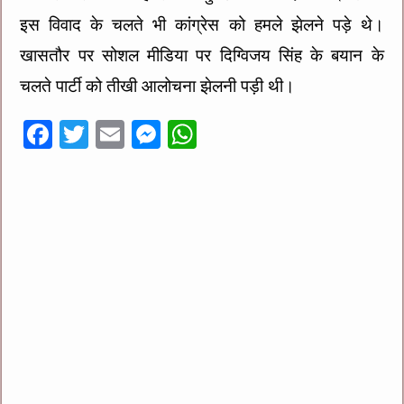
इस विवाद के चलते भी कांग्रेस को हमले झेलने पड़े थे।
खासतौर पर सोशल मीडिया पर दिग्विजय सिंह के बयान के
चलते पार्टी को तीखी आलोचना झेलनी पड़ी थी।
F
T
E
M
W
ac
wi
m
es
h
e
tt
ai
se
at
b
er
l
n
sA
o
g
p
o
er
p
k