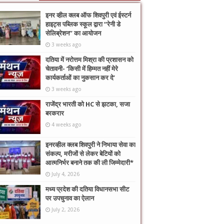
इनर व्हील क्लब ऑफ शिवपुरी एवं ईस्टर्न
हाइट्स पब्लिक स्कूल द्वारा “रेनी डे
सेलिब्रेशन” का आयोजन
3 weeks ago
दतिया में नरोत्तम मिश्रा की प्रशासन को
चेतावनी- ‘किसी में हिम्मत नहीं मेरे
कार्यकर्ताओं का नुकसान कर दे’
3 weeks ago
राजेंद्र भारती को HC से झटका, सजा
बरकरार
4 weeks ago
इनरव्हील क्लब शिवपुरी ने निभाया सेवा का
संकल्प, मरीजों से लेकर बेटियों को
आत्मनिर्भर बनाने तक की ली जिम्मेदारी*
July 4, 2026
मध्य प्रदेश की दतिया विधानसभा सीट
पर उपचुनाव का ऐलान
July 2, 2026