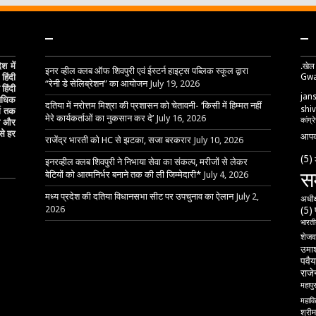
–
–
 में
.खेल
इनर व्हील क्लब ऑफ शिवपुरी एवं ईस्टर्न हाइट्स पब्लिक स्कूल द्वारा
Gwa
हिंदी
“रेनी डे सेलिब्रेशन” का आयोजन
July 19, 2026
हिंदी
jan
 अधिक
दतिया में नरोत्तम मिश्रा की प्रशासन को चेतावनी- ‘किसी में हिम्मत नहीं
shiv
्ग तक
मेरे कार्यकर्ताओं का नुकसान कर दे’
July 16, 2026
कांग्र
ेष और
से हर
आपक
राजेंद्र भारती को HC से झटका, सजा बरकरार
July 10, 2026
(5)
इनरव्हील क्लब शिवपुरी ने निभाया सेवा का संकल्प, मरीजों से लेकर
स
बेटियों को आत्मनिर्भर बनाने तक की ली जिम्मेदारी*
July 4, 2026
मध्य प्रदेश की दतिया विधानसभा सीट पर उपचुनाव का ऐलान
July 2,
अधीक
2026
(5)
भारतीय
शेजव
उमाश
पवैय
राजेन
महापु
महावि
श्री