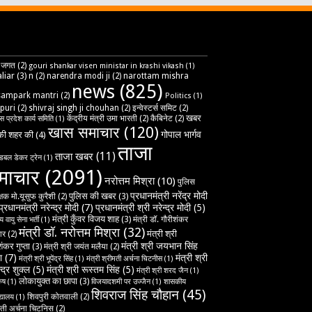
 जगत
(2)
gouri shankar visen ministar in krashi vikash
(1)
liar
(3)
n
(2)
narendra modi ji
(2)
narottam mishra
news
(825)
sampark mantri
(2)
Politics
(1)
puri
(2)
shivraj singh ji chouhan
(2)
इन्वेस्टर्स समिट
(2)
खबर
केंद्रीय मंत्री उमा भारती
(2)
कैबिनेट
(2)
ेस प्रदेश कार्य समिति
(1)
खास समाचार
(120)
गोपाल भार्गव
ी शहर की
(4)
ताजा
ताजा खबर
(11)
डबल डेकर ट्रेन
(1)
माचार
(2091)
नरोत्तम मिश्रा
(10)
पुलिस
प्रधानमंत्री नरेंद्र मोदी
पुलिस की खबर
(3)
्षक मो.यूसुफ कुरैशी
(2)
प्रधानमंत्री नरेन्द्र मोदी
(7)
प्रधानमंत्री श्री नरेन्द्र मोदी
(5)
मंत्री कुँवर विजय शाह
(3)
मंत्री डॉ. गौरीशंकर
 वायु सेना भर्ती
(1)
मंत्री डॉ. नरोत्तम मिश्रा
(32)
मंत्री श्री
ार
(2)
मंत्री श्री जयभान सिंह
ंकर गुप्ता
(3)
मंत्री श्री जयंत मलैया
(2)
ा
(7)
मंत्री श्री
मंत्री श्री भूपेंद्र सिंह
(1)
मंत्री श्रीमती अर्चना चिटनीस
(1)
्द्र शुक्ल
(5)
मंत्री श्री रूस्तम सिंह
(5)
मंत्री श्री शरद जैन
(1)
लोकायुक्त का छापा
(3)
रुष
(1)
विजयादशमी पर उज्‍जैन
(1)
शासकीय
शिवराज सिंह चौहान
(45)
शिवपुरी कोतवाली
(2)
द्यालय
(1)
मती अर्चना चिटनिस
(2)