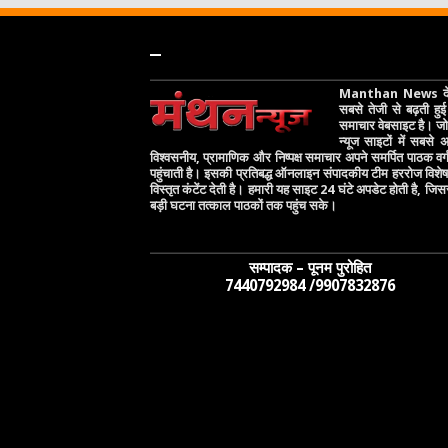
–
Manthan News देश
सबसे तेजी से बढ़ती हुई 
समाचार वेबसाइट है। जो 
न्यूज साइटों में सबसे
विश्वसनीय, प्रामाणिक और निष्पक्ष समाचार अपने समर्पित पाठक वर
पहुंचाती है। इसकी प्रतिबद्ध ऑनलाइन संपादकीय टीम हररोज विश
विस्तृत कंटेंट देती है। हमारी यह साइट 24 घंटे अपडेट होती है, जिस
बड़ी घटना तत्काल पाठकों तक पहुंच सके।
सम्पादक – पूनम पुरोहित
7440792984 /9907832876