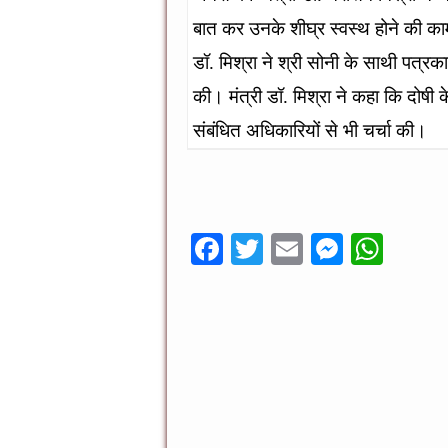
बात कर उनके शीघ्र स्वस्थ होने की का
डॉ. मिश्रा ने श्री सोनी के साथी पत्रकार
की। मंत्री डॉ. मिश्रा ने कहा कि दोषी के
संबंधित अधिकारियों से भी चर्चा की।
पूनम पुर
F
T
E
M
W
ac
wi
m
es
h
e
tt
ai
se
at
b
er
l
n
sA
o
g
p
o
er
p
k