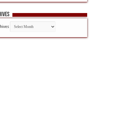
hives
hives