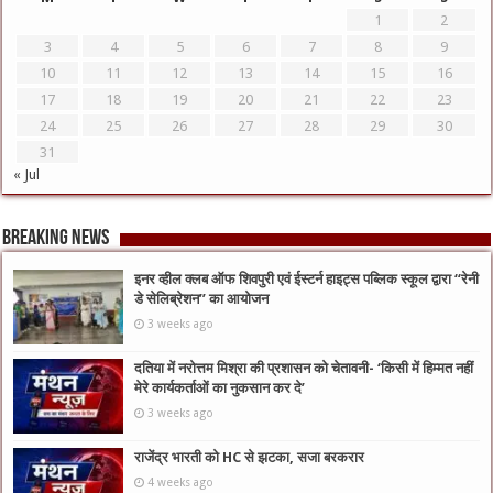
1
2
3
4
5
6
7
8
9
10
11
12
13
14
15
16
17
18
19
20
21
22
23
24
25
26
27
28
29
30
31
« Jul
Breaking News
इनर व्हील क्लब ऑफ शिवपुरी एवं ईस्टर्न हाइट्स पब्लिक स्कूल द्वारा “रेनी
डे सेलिब्रेशन” का आयोजन
3 weeks ago
दतिया में नरोत्तम मिश्रा की प्रशासन को चेतावनी- ‘किसी में हिम्मत नहीं
मेरे कार्यकर्ताओं का नुकसान कर दे’
3 weeks ago
राजेंद्र भारती को HC से झटका, सजा बरकरार
4 weeks ago