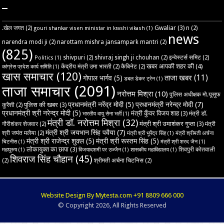
–
Gwaliar
(3)
.खेल जगत
(2)
n
(2)
gouri shankar visen ministar in krashi vikash
(1)
news
narendra modi ji
(2)
narottam mishra jansampark mantri
(2)
(825)
shivpuri
(2)
shivraj singh ji chouhan
(2)
इन्वेस्टर्स समिट
(2)
Politics
(1)
खबर आपकी शहर की
(4)
केंद्रीय मंत्री उमा भारती
(2)
कैबिनेट
(2)
कांग्रेस प्रदेश कार्य समिति
(1)
खास समाचार
(120)
ताजा खबर
(11)
गोपाल भार्गव
(5)
डबल डेकर ट्रेन
(1)
ताजा समाचार
(2091)
नरोत्तम मिश्रा
(10)
पुलिस अधीक्षक मो.यूसुफ
प्रधानमंत्री नरेंद्र मोदी
(5)
प्रधानमंत्री नरेन्द्र मोदी
(7)
पुलिस की खबर
(3)
कुरैशी
(2)
प्रधानमंत्री श्री नरेन्द्र मोदी
(5)
मंत्री कुँवर विजय शाह
(3)
मंत्री डॉ.
भारतीय वायु सेना भर्ती
(1)
मंत्री डॉ. नरोत्तम मिश्रा
(32)
मंत्री श्री उमाशंकर गुप्ता
(3)
गौरीशंकर शेजवार
(2)
मंत्री
मंत्री श्री जयभान सिंह पवैया
(7)
श्री जयंत मलैया
(2)
मंत्री श्री भूपेंद्र सिंह
(1)
मंत्री श्रीमती अर्चना
मंत्री श्री राजेन्द्र शुक्ल
(5)
मंत्री श्री रूस्तम सिंह
(5)
चिटनीस
(1)
मंत्री श्री शरद जैन
(1)
लोकायुक्त का छापा
(3)
शिवपुरी कोतवाली
महापुरुष
(1)
विजयादशमी पर उज्‍जैन
(1)
शासकीय महाविद्यालय
(1)
शिवराज सिंह चौहान
(45)
(2)
श्रीमती अर्चना चिटनिस
(2)
Website Design By Mytesta.com +91 8809 666 000
© Copyright 2026, All Rights Reserved