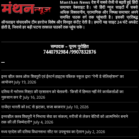
Manthan News देश में सबसे तेजी से बढ़ती हुई हिंदी
समाचार वेबसाइट है। जो हिंदी न्यूज साइटों में सबसे
अधिक विश्वसनीय, प्रामाणिक और निष्पक्ष समाचार अपने
समर्पित पाठक वर्ग तक पहुंचाती है। इसकी प्रतिबद्ध
ऑनलाइन संपादकीय टीम हररोज विशेष और विस्तृत कंटेंट देती है। हमारी यह साइट 24 घंटे अपडेट
होती है, जिससे हर बड़ी घटना तत्काल पाठकों तक पहुंच सके।
सम्पादक – पूनम पुरोहित
7440792984 /9907832876
–
इनर व्हील क्लब ऑफ शिवपुरी एवं ईस्टर्न हाइट्स पब्लिक स्कूल द्वारा “रेनी डे सेलिब्रेशन” का
आयोजन
July 19, 2026
दतिया में नरोत्तम मिश्रा की प्रशासन को चेतावनी- ‘किसी में हिम्मत नहीं मेरे कार्यकर्ताओं का
नुकसान कर दे’
July 16, 2026
राजेंद्र भारती को HC से झटका, सजा बरकरार
July 10, 2026
इनरव्हील क्लब शिवपुरी ने निभाया सेवा का संकल्प, मरीजों से लेकर बेटियों को आत्मनिर्भर बनाने
तक की ली जिम्मेदारी*
July 4, 2026
मध्य प्रदेश की दतिया विधानसभा सीट पर उपचुनाव का ऐलान
July 2, 2026