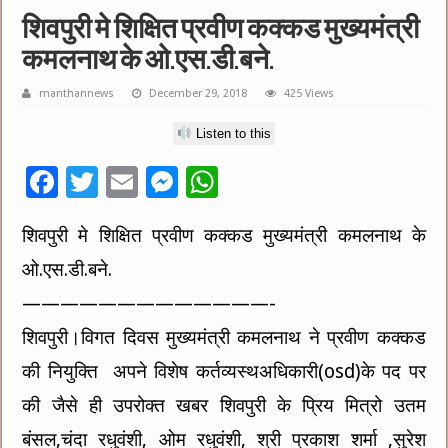
शिवपुरी मे शिक्षित प्रवीण कक्कड मुख्यमंत्री
कमलनाथ के ओ.एस.डी.बने.
manthannews
December 29, 2018
425 Views
Listen to this
F
T
E
M
W
ac
wi
m
es
h
शिवपुरी मे शिक्षित प्रवीण कक्कड मुख्यमंत्री कमलनाथ के
e
tt
ai
se
at
ओ.एस.डी.बने.
b
er
l
n
sA
o
g
p
—————————————-
o
er
p
शिवपुरी।विगत दिवस मुख्यमंत्री कमलनाथ ने प्रवीण कक्कड
k
की नियुक्ति अपने विशेष कर्तव्यस्थअधिकारी(osd)के पद पर
की जैसे ही उपरोक्त खबर शिवपुरी के प्रिय मित्रो उतम
बंसल,चंदा रधुवंशी, ओम रधुवंशी, श्री प्रकाश शर्मा ,सुरेश