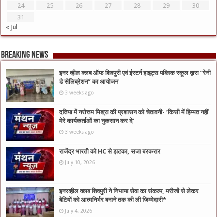
24
25
26
27
28
29
30
31
« Jul
Breaking News
इनर व्हील क्लब ऑफ शिवपुरी एवं ईस्टर्न हाइट्स पब्लिक स्कूल द्वारा “रेनी
डे सेलिब्रेशन” का आयोजन
3 weeks ago
दतिया में नरोत्तम मिश्रा की प्रशासन को चेतावनी- ‘किसी में हिम्मत नहीं
मेरे कार्यकर्ताओं का नुकसान कर दे’
3 weeks ago
राजेंद्र भारती को HC से झटका, सजा बरकरार
July 10, 2026
इनरव्हील क्लब शिवपुरी ने निभाया सेवा का संकल्प, मरीजों से लेकर
बेटियों को आत्मनिर्भर बनाने तक की ली जिम्मेदारी*
July 4, 2026