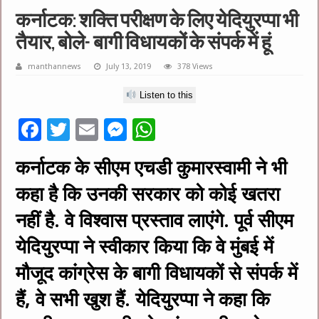
कर्नाटक: शक्ति परीक्षण के लिए येदियुरप्पा भी
तैयार, बोले- बागी विधायकों के संपर्क में हूं
manthannews
July 13, 2019
378 Views
Listen to this
F
T
E
M
W
ac
wi
m
es
h
कर्नाटक के सीएम एचडी कुमारस्वामी ने भी
e
tt
ai
se
at
कहा है कि उनकी सरकार को कोई खतरा
b
er
l
n
sA
o
g
p
नहीं है. वे विश्वास प्रस्ताव लाएंगे. पूर्व सीएम
o
er
p
येदियुरप्पा ने स्वीकार किया कि वे मुंबई में
k
मौजूद कांग्रेस के बागी विधायकों से संपर्क में
हैं, वे सभी खुश हैं. येदियुरप्पा ने कहा कि