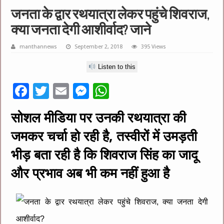
जनता के द्वार रथयात्रा लेकर पहुंचे शिवराज,
क्या जनता देगी आशीर्वाद? जाने
manthannews
September 2, 2018
395 Views
Listen to this
F
T
E
M
W
ac
wi
m
es
h
सोशल मीडिया पर उनकी रथयात्रा की
e
tt
ai
se
at
जमकर चर्चा हो रही है, तस्वीरों में उमड़ती
b
er
l
n
sA
o
g
p
भीड़ बता रही है कि शिवराज सिंह का जादू
o
er
p
और प्रभाव अब भी कम नहीं हुआ है
k