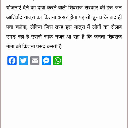
योजनाएं देने का दावा करने वाली शिवराज सरकार की इस जन
आशिर्वाद यात्रा का कितना असर होगा यह तो चुनाव के बाद ही
पता चलेगा, लेकिन जिस तरह इस यात्रा में लोगों का सैलाब
उमड़ रहा है उससे साफ नजर आ रहा है कि जनता शिवराज
मामा को कितना पसंद करती है.
F
T
E
M
W
ac
wi
m
es
h
e
tt
ai
se
at
b
er
l
n
sA
o
g
p
o
er
p
k