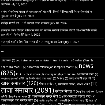
इनर व्हील क्लब ऑफ शिवपुरी एवं ईस्टर्न हाइट्स पब्लिक स्कूल द्वारा “रेनी डे सेलिब्रेशन” का
आयोजन
July 19, 2026
दतिया में नरोत्तम मिश्रा की प्रशासन को चेतावनी- ‘किसी में हिम्मत नहीं मेरे कार्यकर्ताओं का
नुकसान कर दे’
July 16, 2026
राजेंद्र भारती को HC से झटका, सजा बरकरार
July 10, 2026
इनरव्हील क्लब शिवपुरी ने निभाया सेवा का संकल्प, मरीजों से लेकर बेटियों को आत्मनिर्भर बनाने
तक की ली जिम्मेदारी*
July 4, 2026
मध्य प्रदेश की दतिया विधानसभा सीट पर उपचुनाव का ऐलान
July 2, 2026
–
Gwaliar
(3)
.खेल जगत
(2)
n
(2)
gouri shankar visen ministar in krashi vikash
(1)
news
narendra modi ji
(2)
narottam mishra jansampark mantri
(2)
(825)
shivpuri
(2)
shivraj singh ji chouhan
(2)
इन्वेस्टर्स समिट
(2)
Politics
(1)
खबर आपकी शहर की
(4)
केंद्रीय मंत्री उमा भारती
(2)
कैबिनेट
(2)
कांग्रेस प्रदेश कार्य समिति
(1)
खास समाचार
(120)
ताजा खबर
(11)
गोपाल भार्गव
(5)
डबल डेकर ट्रेन
(1)
ताजा समाचार
(2091)
नरोत्तम मिश्रा
(10)
पुलिस अधीक्षक मो.यूसुफ
प्रधानमंत्री नरेंद्र मोदी
(5)
प्रधानमंत्री नरेन्द्र मोदी
(7)
पुलिस की खबर
(3)
कुरैशी
(2)
प्रधानमंत्री श्री नरेन्द्र मोदी
(5)
मंत्री कुँवर विजय शाह
(3)
मंत्री डॉ.
भारतीय वायु सेना भर्ती
(1)
मंत्री डॉ. नरोत्तम मिश्रा
(32)