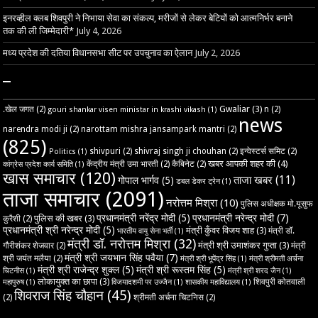
इनरव्हील क्लब शिवपुरी ने निभाया सेवा का संकल्प, मरीजों से लेकर बेटियों को आत्मनिर्भर बनाने
तक की ली जिम्मेदारी*
July 4, 2026
मध्य प्रदेश की दतिया विधानसभा सीट पर उपचुनाव का ऐलान
July 2, 2026
–
Gwaliar
(3)
.खेल जगत
(2)
n
(2)
gouri shankar visen ministar in krashi vikash
(1)
news
narendra modi ji
(2)
narottam mishra jansampark mantri
(2)
(825)
shivpuri
(2)
shivraj singh ji chouhan
(2)
इन्वेस्टर्स समिट
(2)
Politics
(1)
खबर आपकी शहर की
(4)
केंद्रीय मंत्री उमा भारती
(2)
कैबिनेट
(2)
कांग्रेस प्रदेश कार्य समिति
(1)
खास समाचार
(120)
ताजा खबर
(11)
गोपाल भार्गव
(5)
डबल डेकर ट्रेन
(1)
ताजा समाचार
(2091)
नरोत्तम मिश्रा
(10)
पुलिस अधीक्षक मो.यूसुफ
प्रधानमंत्री नरेंद्र मोदी
(5)
प्रधानमंत्री नरेन्द्र मोदी
(7)
पुलिस की खबर
(3)
कुरैशी
(2)
प्रधानमंत्री श्री नरेन्द्र मोदी
(5)
मंत्री कुँवर विजय शाह
(3)
मंत्री डॉ.
भारतीय वायु सेना भर्ती
(1)
मंत्री डॉ. नरोत्तम मिश्रा
(32)
मंत्री श्री उमाशंकर गुप्ता
(3)
गौरीशंकर शेजवार
(2)
मंत्री
मंत्री श्री जयभान सिंह पवैया
(7)
श्री जयंत मलैया
(2)
मंत्री श्री भूपेंद्र सिंह
(1)
मंत्री श्रीमती अर्चना
मंत्री श्री राजेन्द्र शुक्ल
(5)
मंत्री श्री रूस्तम सिंह
(5)
चिटनीस
(1)
मंत्री श्री शरद जैन
(1)
लोकायुक्त का छापा
(3)
शिवपुरी कोतवाली
महापुरुष
(1)
विजयादशमी पर उज्‍जैन
(1)
शासकीय महाविद्यालय
(1)
शिवराज सिंह चौहान
(45)
(2)
श्रीमती अर्चना चिटनिस
(2)