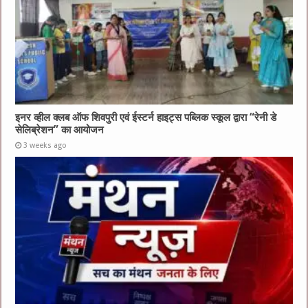
इनर व्हील क्लब ऑफ शिवपुरी एवं ईस्टर्न हाइट्स पब्लिक स्कूल द्वारा “रेनी डे
सेलिब्रेशन” का आयोजन
3 weeks ago