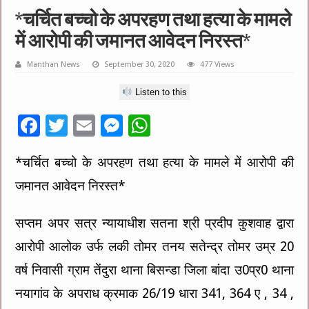
*चर्चित बच्चो के अपरहण तथा हत्या के मामले
में आरोपी की जमानत आवेदन निरस्त*
Manthan News
September 30, 2020
477 Views
Listen to this
F
T
E
M
W
ac
wi
m
es
h
*चर्चित बच्चो के अपरहण तथा हत्या के मामले में आरोपी की
e
tt
ai
se
at
जमानत आवेदन निरस्त*
b
er
l
n
sA
o
g
p
सप्त‍म अपर सत्र न्यायाधीश सतना श्री प्रदीप कुशवाह द्वारा
o
er
p
आरोपी आलोक उर्फ लकी तोमर तनय सतेन्द्र तोमर उम्र 20
k
वर्ष निवासी ग्राम तेंदुरा थाना बिसन्डा जिला बांदा उ0प्र0 थाना
नयागांव के अपराध क्रमाक 26/19 धारा 341, 364 ए , 34 ,