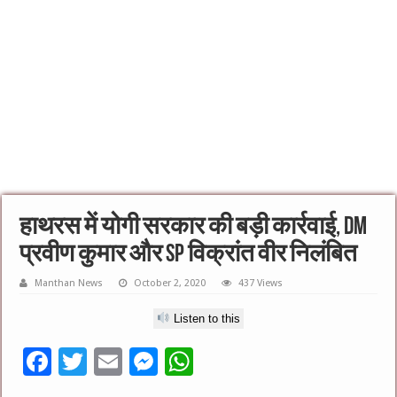
हाथरस में योगी सरकार की बड़ी कार्रवाई, DM
प्रवीण कुमार और SP विक्रांत वीर निलंबित
Manthan News
October 2, 2020
437 Views
Listen to this
F
T
E
M
W
ac
wi
m
es
h