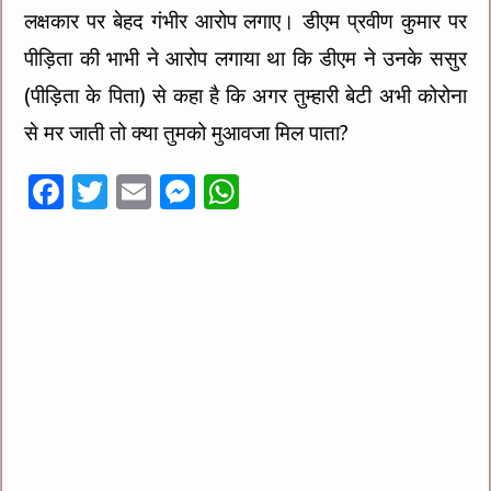
लक्षकार पर बेहद गंभीर आरोप लगाए। डीएम प्रवीण कुमार पर
पीड़िता की भाभी ने आरोप लगाया था कि डीएम ने उनके ससुर
(पीड़िता के पिता) से कहा है कि अगर तुम्हारी बेटी अभी कोरोना
से मर जाती तो क्या तुमको मुआवजा मिल पाता?
F
T
E
M
W
ac
wi
m
es
h
e
tt
ai
se
at
b
er
l
n
sA
o
g
p
o
er
p
k