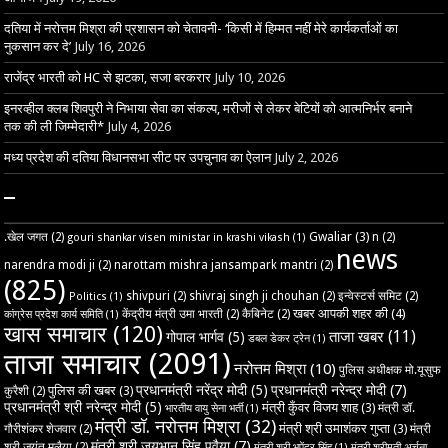
दतिया में नरोत्तम मिश्रा की प्रशासन को चेतावनी- ‘किसी में हिम्मत नहीं मेरे कार्यकर्ताओं का
नुकसान कर दे’
July 16, 2026
राजेंद्र भारती को HC से झटका, सजा बरकरार
July 10, 2026
इनरव्हील क्लब शिवपुरी ने निभाया सेवा का संकल्प, मरीजों से लेकर बेटियों को आत्मनिर्भर बनाने
तक की ली जिम्मेदारी*
July 4, 2026
मध्य प्रदेश की दतिया विधानसभा सीट पर उपचुनाव का ऐलान
July 2, 2026
–
Gwaliar
(3)
.खेल जगत
(2)
n
(2)
gouri shankar visen ministar in krashi vikash
(1)
news
narendra modi ji
(2)
narottam mishra jansampark mantri
(2)
(825)
shivpuri
(2)
shivraj singh ji chouhan
(2)
इन्वेस्टर्स समिट
(2)
Politics
(1)
खबर आपकी शहर की
(4)
केंद्रीय मंत्री उमा भारती
(2)
कैबिनेट
(2)
कांग्रेस प्रदेश कार्य समिति
(1)
खास समाचार
(120)
ताजा खबर
(11)
गोपाल भार्गव
(5)
डबल डेकर ट्रेन
(1)
ताजा समाचार
(2091)
नरोत्तम मिश्रा
(10)
पुलिस अधीक्षक मो.यूसुफ
प्रधानमंत्री नरेंद्र मोदी
(5)
प्रधानमंत्री नरेन्द्र मोदी
(7)
पुलिस की खबर
(3)
कुरैशी
(2)
प्रधानमंत्री श्री नरेन्द्र मोदी
(5)
मंत्री कुँवर विजय शाह
(3)
मंत्री डॉ.
भारतीय वायु सेना भर्ती
(1)
मंत्री डॉ. नरोत्तम मिश्रा
(32)
मंत्री श्री उमाशंकर गुप्ता
(3)
गौरीशंकर शेजवार
(2)
मंत्री
मंत्री श्री जयभान सिंह पवैया
(7)
श्री जयंत मलैया
(2)
मंत्री श्री भूपेंद्र सिंह
(1)
मंत्री श्रीमती अर्चना