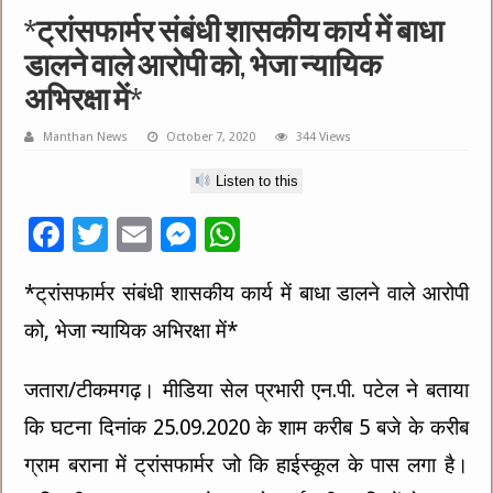
*ट्रांसफार्मर संबंधी शासकीय कार्य में बाधा
डालने वाले आरोपी को, भेजा न्‍यायिक
अभिरक्षा में*
Manthan News
October 7, 2020
344 Views
Listen to this
F
T
E
M
W
ac
wi
m
es
h
*ट्रांसफार्मर संबंधी शासकीय कार्य में बाधा डालने वाले आरोपी
e
tt
ai
se
at
को, भेजा न्‍यायिक अभिरक्षा में*
b
er
l
n
sA
o
g
p
जतारा/टीकमगढ़। मीडिया सेल प्रभारी एन.पी. पटेल ने बताया
o
er
p
कि घटना दिनांक 25.09.2020 के शाम करीब 5 बजे के करीब
k
ग्राम बराना में ट्रांसफार्मर जो कि हाईस्‍कूल के पास लगा है।