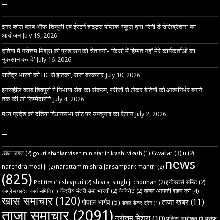
–
इनर व्हील क्लब ऑफ शिवपुरी एवं ईस्टर्न हाइट्स पब्लिक स्कूल द्वारा “रेनी डे सेलिब्रेशन” का
आयोजन
July 19, 2026
दतिया में नरोत्तम मिश्रा की प्रशासन को चेतावनी- ‘किसी में हिम्मत नहीं मेरे कार्यकर्ताओं का
नुकसान कर दे’
July 16, 2026
राजेंद्र भारती को HC से झटका, सजा बरकरार
July 10, 2026
इनरव्हील क्लब शिवपुरी ने निभाया सेवा का संकल्प, मरीजों से लेकर बेटियों को आत्मनिर्भर बनाने
तक की ली जिम्मेदारी*
July 4, 2026
मध्य प्रदेश की दतिया विधानसभा सीट पर उपचुनाव का ऐलान
July 2, 2026
–
Gwaliar
(3)
.खेल जगत
(2)
n
(2)
gouri shankar visen ministar in krashi vikash
(1)
news
narendra modi ji
(2)
narottam mishra jansampark mantri
(2)
(825)
shivpuri
(2)
shivraj singh ji chouhan
(2)
इन्वेस्टर्स समिट
(2)
Politics
(1)
खबर आपकी शहर की
(4)
केंद्रीय मंत्री उमा भारती
(2)
कैबिनेट
(2)
कांग्रेस प्रदेश कार्य समिति
(1)
खास समाचार
(120)
ताजा खबर
(11)
गोपाल भार्गव
(5)
डबल डेकर ट्रेन
(1)
ताजा समाचार
(2091)
नरोत्तम मिश्रा
(10)
पुलिस अधीक्षक मो.यूसुफ