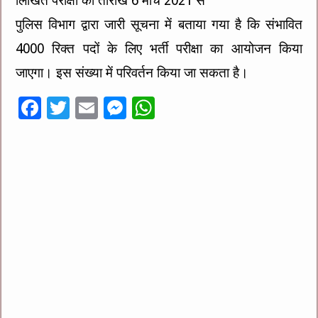
लिखित परीक्षा की तारीख 6 मार्च 2021 से
पुलिस विभाग द्वारा जारी सूचना में बताया गया है कि संभावित
4000 रिक्त पदों के लिए भर्ती परीक्षा का आयोजन किया
जाएगा। इस संख्या में परिवर्तन किया जा सकता है।
F
T
E
M
W
ac
wi
m
es
h
e
tt
ai
se
at
b
er
l
n
sA
o
g
p
o
er
p
k