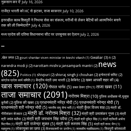
नुकसान कर दे’
July 16, 2026
राजेंद्र भारती को HC से झटका, सजा बरकरार
July 10, 2026
इनरव्हील क्लब शिवपुरी ने निभाया सेवा का संकल्प, मरीजों से लेकर बेटियों को आत्मनिर्भर बनाने
तक की ली जिम्मेदारी*
July 4, 2026
मध्य प्रदेश की दतिया विधानसभा सीट पर उपचुनाव का ऐलान
July 2, 2026
–
Gwaliar
(3)
.खेल जगत
(2)
n
(2)
gouri shankar visen ministar in krashi vikash
(1)
news
narendra modi ji
(2)
narottam mishra jansampark mantri
(2)
(825)
shivpuri
(2)
shivraj singh ji chouhan
(2)
इन्वेस्टर्स समिट
(2)
Politics
(1)
खबर आपकी शहर की
(4)
केंद्रीय मंत्री उमा भारती
(2)
कैबिनेट
(2)
कांग्रेस प्रदेश कार्य समिति
(1)
खास समाचार
(120)
ताजा खबर
(11)
गोपाल भार्गव
(5)
डबल डेकर ट्रेन
(1)
ताजा समाचार
(2091)
नरोत्तम मिश्रा
(10)
पुलिस अधीक्षक मो.यूसुफ
प्रधानमंत्री नरेंद्र मोदी
(5)
प्रधानमंत्री नरेन्द्र मोदी
(7)
पुलिस की खबर
(3)
कुरैशी
(2)
प्रधानमंत्री श्री नरेन्द्र मोदी
(5)
मंत्री कुँवर विजय शाह
(3)
मंत्री डॉ.
भारतीय वायु सेना भर्ती
(1)
मंत्री डॉ. नरोत्तम मिश्रा
(32)
मंत्री श्री उमाशंकर गुप्ता
(3)
गौरीशंकर शेजवार
(2)
मंत्री
मंत्री श्री जयभान सिंह पवैया
(7)
श्री जयंत मलैया
(2)
मंत्री श्री भूपेंद्र सिंह
(1)
मंत्री श्रीमती अर्चना
मंत्री श्री राजेन्द्र शुक्ल
(5)
मंत्री श्री रूस्तम सिंह
(5)
चिटनीस
(1)
मंत्री श्री शरद जैन
(1)
लोकायुक्त का छापा
(3)
शिवपुरी कोतवाली
महापुरुष
(1)
विजयादशमी पर उज्‍जैन
(1)
शासकीय महाविद्यालय
(1)