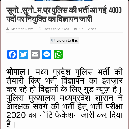
सुनो…सुनो…म.प्र पुलिस की भर्ती आ गई, 4000
पदों पर नियुक्ति का विज्ञापन जारी
Manthan News
October 22, 2020
1,401 Views
Listen to this
F
T
E
M
W
ac
wi
m
es
h
भोपाल।
मध्य प्रदेश पुलिस भर्ती की
e
tt
ai
se
at
तैयारी किए भर्ती विज्ञापन का इंतजार
b
er
l
n
sA
कर रहे हो विद्वानों के लिए गुड न्यूज़ है।
o
g
p
पुलिस मुख्यालय मध्यप्रदेश शासन ने
o
er
p
आरक्षक संवर्ग की भर्ती हेतु भर्ती परीक्षा
k
2020 का नोटिफिकेशन जारी कर दिया
है।