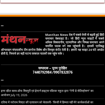
–
Manthan News देश में सबसे तेजी से बढ़ती हुई हिंदी
समाचार वेबसाइट है। जो हिंदी न्यूज साइटों में सबसे
अधिक विश्वसनीय, प्रामाणिक और निष्पक्ष समाचार अपने
समर्पित पाठक वर्ग तक पहुंचाती है। इसकी प्रतिबद्ध
ऑनलाइन संपादकीय टीम हररोज विशेष और विस्तृत कंटेंट देती है। हमारी यह साइट 24 घंटे अपडेट
होती है, जिससे हर बड़ी घटना तत्काल पाठकों तक पहुंच सके।
सम्पादक – पूनम पुरोहित
7440792984 /9907832876
–
इनर व्हील क्लब ऑफ शिवपुरी एवं ईस्टर्न हाइट्स पब्लिक स्कूल द्वारा “रेनी डे सेलिब्रेशन” का
आयोजन
July 19, 2026
दतिया में नरोत्तम मिश्रा की प्रशासन को चेतावनी- ‘किसी में हिम्मत नहीं मेरे कार्यकर्ताओं का