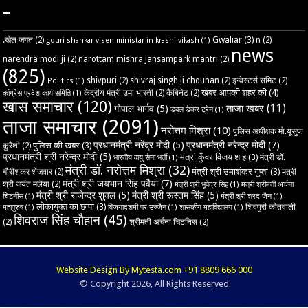
–
Gwaliar
(3)
.खेल जगत
(2)
n
(2)
gouri shankar visen ministar in krashi vikash
(1)
news
narendra modi ji
(2)
narottam mishra jansampark mantri
(2)
(825)
shivpuri
(2)
shivraj singh ji chouhan
(2)
इन्वेस्टर्स समिट
(2)
Politics
(1)
खबर आपकी शहर की
(4)
केंद्रीय मंत्री उमा भारती
(2)
कैबिनेट
(2)
कांग्रेस प्रदेश कार्य समिति
(1)
खास समाचार
(120)
ताजा खबर
(11)
गोपाल भार्गव
(5)
डबल डेकर ट्रेन
(1)
ताजा समाचार
(2091)
नरोत्तम मिश्रा
(10)
पुलिस अधीक्षक मो.यूसुफ
प्रधानमंत्री नरेंद्र मोदी
(5)
प्रधानमंत्री नरेन्द्र मोदी
(7)
पुलिस की खबर
(3)
कुरैशी
(2)
प्रधानमंत्री श्री नरेन्द्र मोदी
(5)
मंत्री कुँवर विजय शाह
(3)
मंत्री डॉ.
भारतीय वायु सेना भर्ती
(1)
मंत्री डॉ. नरोत्तम मिश्रा
(32)
मंत्री श्री उमाशंकर गुप्ता
(3)
गौरीशंकर शेजवार
(2)
मंत्री
मंत्री श्री जयभान सिंह पवैया
(7)
श्री जयंत मलैया
(2)
मंत्री श्री भूपेंद्र सिंह
(1)
मंत्री श्रीमती अर्चना
मंत्री श्री राजेन्द्र शुक्ल
(5)
मंत्री श्री रूस्तम सिंह
(5)
चिटनीस
(1)
मंत्री श्री शरद जैन
(1)
लोकायुक्त का छापा
(3)
शिवपुरी कोतवाली
महापुरुष
(1)
विजयादशमी पर उज्‍जैन
(1)
शासकीय महाविद्यालय
(1)
शिवराज सिंह चौहान
(45)
(2)
श्रीमती अर्चना चिटनिस
(2)
Website Design By Mytesta.com +91 8809 666 000
© Copyright 2026, All Rights Reserved