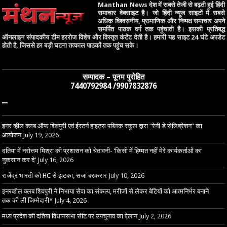
Manthan News देश में सबसे तेजी से बढ़ती हुई हिंदी
समाचार वेबसाइट है। जो हिंदी न्यूज साइटों में सबसे
अधिक विश्वसनीय, प्रामाणिक और निष्पक्ष समाचार अपने
समर्पित पाठक वर्ग तक पहुंचाती है। इसकी प्रतिबद्ध
ऑनलाइन संपादकीय टीम हररोज विशेष और विस्तृत कंटेंट देती है। हमारी यह साइट 24 घंटे अपडेट
होती है, जिससे हर बड़ी घटना तत्काल पाठकों तक पहुंच सके।
सम्पादक – पूनम पुरोहित
7440792984 /9907832876
–
इनर व्हील क्लब ऑफ शिवपुरी एवं ईस्टर्न हाइट्स पब्लिक स्कूल द्वारा “रेनी डे सेलिब्रेशन” का
आयोजन
July 19, 2026
दतिया में नरोत्तम मिश्रा की प्रशासन को चेतावनी- ‘किसी में हिम्मत नहीं मेरे कार्यकर्ताओं का
नुकसान कर दे’
July 16, 2026
राजेंद्र भारती को HC से झटका, सजा बरकरार
July 10, 2026
इनरव्हील क्लब शिवपुरी ने निभाया सेवा का संकल्प, मरीजों से लेकर बेटियों को आत्मनिर्भर बनाने
तक की ली जिम्मेदारी*
July 4, 2026
मध्य प्रदेश की दतिया विधानसभा सीट पर उपचुनाव का ऐलान
July 2, 2026