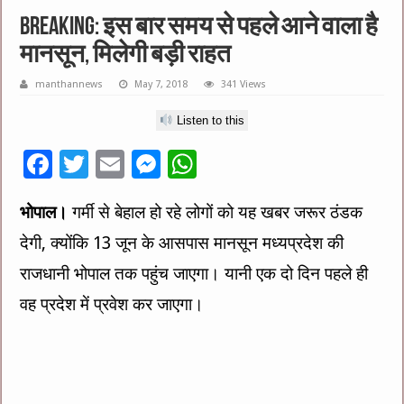
Breaking: इस बार समय से पहले आने वाला है
मानसून, मिलेगी बड़ी राहत
manthannews
May 7, 2018
341 Views
Listen to this
F
T
E
M
W
ac
wi
m
es
h
भोपाल।
गर्मी से बेहाल हो रहे लोगों को यह खबर जरूर ठंडक
e
tt
ai
se
at
देगी, क्योंकि 13 जून के आसपास मानसून मध्यप्रदेश की
b
er
l
n
sA
o
g
p
राजधानी भोपाल तक पहुंच जाएगा। यानी एक दो दिन पहले ही
o
er
p
वह प्रदेश में प्रवेश कर जाएगा।
k