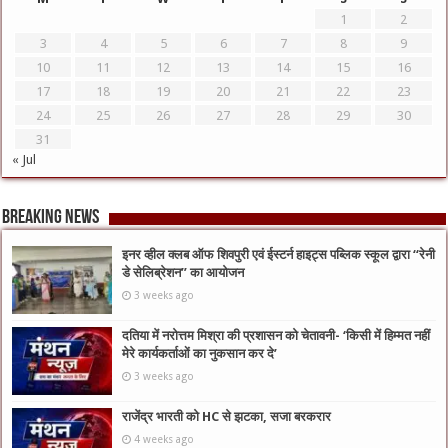
1
2
3
4
5
6
7
8
9
10
11
12
13
14
15
16
17
18
19
20
21
22
23
24
25
26
27
28
29
30
31
« Jul
Breaking News
इनर व्हील क्लब ऑफ शिवपुरी एवं ईस्टर्न हाइट्स पब्लिक स्कूल द्वारा “रेनी
डे सेलिब्रेशन” का आयोजन
3 weeks ago
दतिया में नरोत्तम मिश्रा की प्रशासन को चेतावनी- ‘किसी में हिम्मत नहीं
मेरे कार्यकर्ताओं का नुकसान कर दे’
3 weeks ago
राजेंद्र भारती को HC से झटका, सजा बरकरार
4 weeks ago