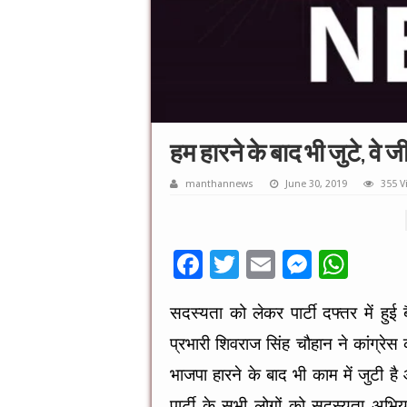
हम हारने के बाद भी जुटे, वे 
manthannews
June 30, 2019
355 V
F
T
E
M
W
ac
wi
m
es
h
सदस्यता को लेकर पार्टी दफ्तर में हुई 
e
tt
ai
se
at
प्रभारी शिवराज सिंह चौहान ने कांग्रेस
b
er
l
n
sA
o
g
p
भाजपा हारने के बाद भी काम में जुटी 
पार्टी के सभी लोगों को सदस्यता अभिया