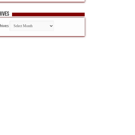
hives
hives