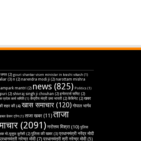
 जगत
(2)
gouri shankar visen ministar in krashi vikash
(1)
liar
(3)
n
(2)
narendra modi ji
(2)
narottam mishra
news
(825)
sampark mantri
(2)
Politics
(1)
puri
(2)
shivraj singh ji chouhan
(2)
इन्वेस्टर्स समिट
(2)
खबर
केंद्रीय मंत्री उमा भारती
(2)
कैबिनेट
(2)
ेस प्रदेश कार्य समिति
(1)
खास समाचार
(120)
गोपाल भार्गव
ी शहर की
(4)
ताजा
ताजा खबर
(11)
डबल डेकर ट्रेन
(1)
माचार
(2091)
नरोत्तम मिश्रा
(10)
पुलिस
प्रधानमंत्री नरेंद्र मोदी
पुलिस की खबर
(3)
्षक मो.यूसुफ कुरैशी
(2)
प्रधानमंत्री नरेन्द्र मोदी
(7)
प्रधानमंत्री श्री नरेन्द्र मोदी
(5)