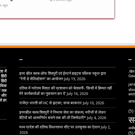
s ago
–
–
 में
.खेल
इनर व्हील क्लब ऑफ शिवपुरी एवं ईस्टर्न हाइट्स पब्लिक स्कूल द्वारा
Gwa
हिंदी
“रेनी डे सेलिब्रेशन” का आयोजन
July 19, 2026
हिंदी
jan
 अधिक
दतिया में नरोत्तम मिश्रा की प्रशासन को चेतावनी- ‘किसी में हिम्मत नहीं
shiv
्ग तक
मेरे कार्यकर्ताओं का नुकसान कर दे’
July 16, 2026
कांग्र
ेष और
से हर
आपक
राजेंद्र भारती को HC से झटका, सजा बरकरार
July 10, 2026
(5)
इनरव्हील क्लब शिवपुरी ने निभाया सेवा का संकल्प, मरीजों से लेकर
स
बेटियों को आत्मनिर्भर बनाने तक की ली जिम्मेदारी*
July 4, 2026
मध्य प्रदेश की दतिया विधानसभा सीट पर उपचुनाव का ऐलान
July 2,
अधीक
2026
(5)