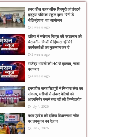
इनर व्हील क्लब ऑफ शिवपुरी एवं ईस्टर्न
हाइट्स पब्लिक स्कूल द्वारा “रेनी डे
सेलिब्रेशन” का आयोजन
3 weeks ago
दतिया में नरोत्तम मिश्रा की प्रशासन को
चेतावनी- ‘किसी में हिम्मत नहीं मेरे
कार्यकर्ताओं का नुकसान कर दे’
3 weeks ago
राजेंद्र भारती को HC से झटका, सजा
बरकरार
4 weeks ago
इनरव्हील क्लब शिवपुरी ने निभाया सेवा का
संकल्प, मरीजों से लेकर बेटियों को
आत्मनिर्भर बनाने तक की ली जिम्मेदारी*
July 4, 2026
मध्य प्रदेश की दतिया विधानसभा सीट
पर उपचुनाव का ऐलान
July 2, 2026