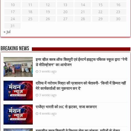
10
11
12
13
14
15
16
17
18
19
20
21
22
23
24
25
26
27
28
29
30
31
« Jul
Breaking News
इनर व्हील क्लब ऑफ शिवपुरी एवं ईस्टर्न हाइट्स पब्लिक स्कूल द्वारा “रेनी
डे सेलिब्रेशन” का आयोजन
3 weeks ago
दतिया में नरोत्तम मिश्रा की प्रशासन को चेतावनी- ‘किसी में हिम्मत नहीं
मेरे कार्यकर्ताओं का नुकसान कर दे’
3 weeks ago
राजेंद्र भारती को HC से झटका, सजा बरकरार
4 weeks ago
इनरव्हील क्लब शिवपुरी ने निभाया सेवा का संकल्प, मरीजों से लेकर