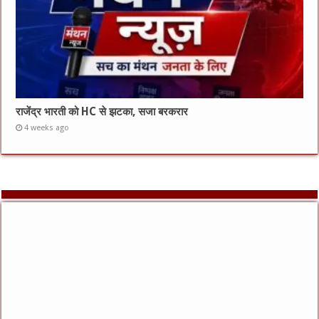
राजेंद्र भारती को HC से झटका, सजा बरकरार
4 weeks ago