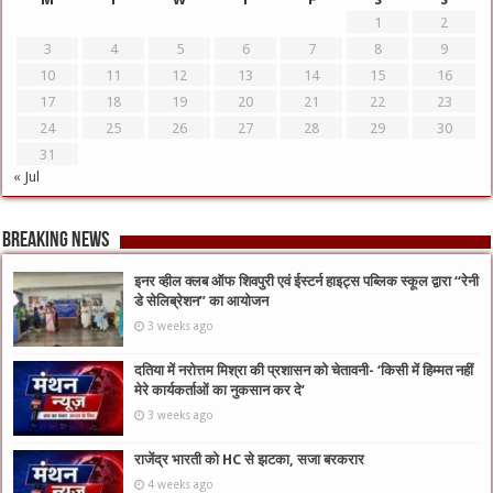
1
2
3
4
5
6
7
8
9
10
11
12
13
14
15
16
17
18
19
20
21
22
23
24
25
26
27
28
29
30
31
« Jul
Breaking News
इनर व्हील क्लब ऑफ शिवपुरी एवं ईस्टर्न हाइट्स पब्लिक स्कूल द्वारा “रेनी
डे सेलिब्रेशन” का आयोजन
3 weeks ago
दतिया में नरोत्तम मिश्रा की प्रशासन को चेतावनी- ‘किसी में हिम्मत नहीं
मेरे कार्यकर्ताओं का नुकसान कर दे’
3 weeks ago
राजेंद्र भारती को HC से झटका, सजा बरकरार
4 weeks ago