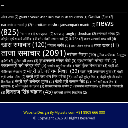
–
Gwaliar
(3)
.खेल जगत
(2)
n
(2)
gouri shankar visen ministar in krashi vikash
(1)
news
narendra modi ji
(2)
narottam mishra jansampark mantri
(2)
(825)
shivpuri
(2)
shivraj singh ji chouhan
(2)
इन्वेस्टर्स समिट
(2)
Politics
(1)
खबर आपकी शहर की
(4)
केंद्रीय मंत्री उमा भारती
(2)
कैबिनेट
(2)
कांग्रेस प्रदेश कार्य समिति
(1)
खास समाचार
(120)
ताजा खबर
(11)
गोपाल भार्गव
(5)
डबल डेकर ट्रेन
(1)
ताजा समाचार
(2091)
नरोत्तम मिश्रा
(10)
पुलिस अधीक्षक मो.यूसुफ
प्रधानमंत्री नरेंद्र मोदी
(5)
प्रधानमंत्री नरेन्द्र मोदी
(7)
पुलिस की खबर
(3)
कुरैशी
(2)
प्रधानमंत्री श्री नरेन्द्र मोदी
(5)
मंत्री कुँवर विजय शाह
(3)
मंत्री डॉ.
भारतीय वायु सेना भर्ती
(1)
मंत्री डॉ. नरोत्तम मिश्रा
(32)
मंत्री श्री उमाशंकर गुप्ता
(3)
गौरीशंकर शेजवार
(2)
मंत्री
मंत्री श्री जयभान सिंह पवैया
(7)
श्री जयंत मलैया
(2)
मंत्री श्री भूपेंद्र सिंह
(1)
मंत्री श्रीमती अर्चना
मंत्री श्री राजेन्द्र शुक्ल
(5)
मंत्री श्री रूस्तम सिंह
(5)
चिटनीस
(1)
मंत्री श्री शरद जैन
(1)
लोकायुक्त का छापा
(3)
शिवपुरी कोतवाली
महापुरुष
(1)
विजयादशमी पर उज्‍जैन
(1)
शासकीय महाविद्यालय
(1)
शिवराज सिंह चौहान
(45)
(2)
श्रीमती अर्चना चिटनिस
(2)
Website Design By Mytesta.com +91 8809 666 000
© Copyright 2026, All Rights Reserved