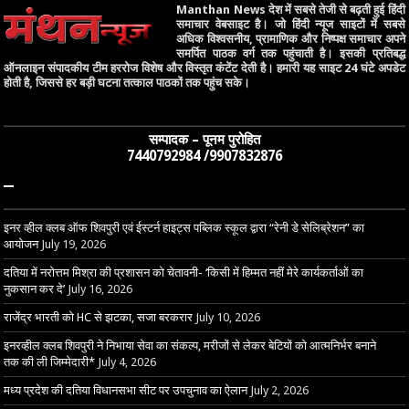
Manthan News देश में सबसे तेजी से बढ़ती हुई हिंदी
समाचार वेबसाइट है। जो हिंदी न्यूज साइटों में सबसे
अधिक विश्वसनीय, प्रामाणिक और निष्पक्ष समाचार अपने
समर्पित पाठक वर्ग तक पहुंचाती है। इसकी प्रतिबद्ध
ऑनलाइन संपादकीय टीम हररोज विशेष और विस्तृत कंटेंट देती है। हमारी यह साइट 24 घंटे अपडेट
होती है, जिससे हर बड़ी घटना तत्काल पाठकों तक पहुंच सके।
सम्पादक – पूनम पुरोहित
7440792984 /9907832876
–
इनर व्हील क्लब ऑफ शिवपुरी एवं ईस्टर्न हाइट्स पब्लिक स्कूल द्वारा “रेनी डे सेलिब्रेशन” का
आयोजन
July 19, 2026
दतिया में नरोत्तम मिश्रा की प्रशासन को चेतावनी- ‘किसी में हिम्मत नहीं मेरे कार्यकर्ताओं का
नुकसान कर दे’
July 16, 2026
राजेंद्र भारती को HC से झटका, सजा बरकरार
July 10, 2026
इनरव्हील क्लब शिवपुरी ने निभाया सेवा का संकल्प, मरीजों से लेकर बेटियों को आत्मनिर्भर बनाने
तक की ली जिम्मेदारी*
July 4, 2026
मध्य प्रदेश की दतिया विधानसभा सीट पर उपचुनाव का ऐलान
July 2, 2026