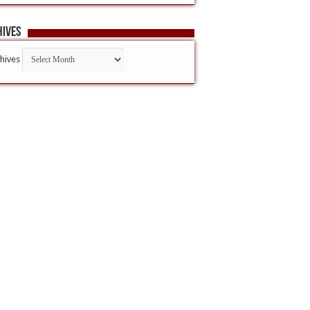
hives
hives