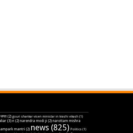
 जगत
(2)
gouri shankar visen ministar in krashi vikash
(1)
liar
(3)
n
(2)
narendra modi ji
(2)
narottam mishra
news
(825)
sampark mantri
(2)
Politics
(1)