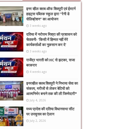
इनर व्हील क्लब ऑफ शिवपुरी एवं ईस्टर्न
हाइट्स पब्लिक स्कूल द्वारा “रेनी डे
सेलिब्रेशन” का आयोजन
3 weeks ago
दतिया में नरोत्तम मिश्रा की प्रशासन को
चेतावनी- ‘किसी में हिम्मत नहीं मेरे
कार्यकर्ताओं का नुकसान कर दे’
3 weeks ago
राजेंद्र भारती को HC से झटका, सजा
बरकरार
4 weeks ago
इनरव्हील क्लब शिवपुरी ने निभाया सेवा का
संकल्प, मरीजों से लेकर बेटियों को
आत्मनिर्भर बनाने तक की ली जिम्मेदारी*
July 4, 2026
मध्य प्रदेश की दतिया विधानसभा सीट
पर उपचुनाव का ऐलान
July 2, 2026