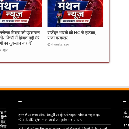
 नरोत्तम मिश्रा की प्रशासन
राजेंद्र भारती को HC से झटका,
ी- ‘किसी में हिम्मत नहीं मेरे
सजा बरकरार
ताओं का नुकसान कर दे’
4 weeks ago
s ago
–
–
 में
.खेल
इनर व्हील क्लब ऑफ शिवपुरी एवं ईस्टर्न हाइट्स पब्लिक स्कूल द्वारा
Gwa
हिंदी
“रेनी डे सेलिब्रेशन” का आयोजन
July 19, 2026
हिंदी
jan
 अधिक
दतिया में नरोत्तम मिश्रा की प्रशासन को चेतावनी- ‘किसी में हिम्मत नहीं