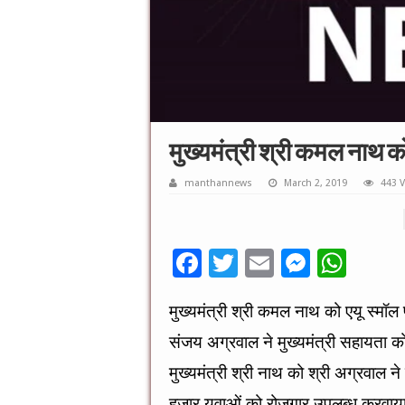
मुख्यमंत्री श्री कमल नाथ को
manthannews
March 2, 2019
443 
F
T
E
M
W
ac
wi
m
es
h
मुख्यमंत्री श्री कमल नाथ को एयू स्मॉल 
e
tt
ai
se
at
संजय अग्रवाल ने मुख्यमंत्री सहायता 
b
er
l
n
sA
o
g
p
मुख्यमंत्री श्री नाथ को श्री अग्रवाल ने
हजार युवाओं को रोजगार उपलब्ध करवाया