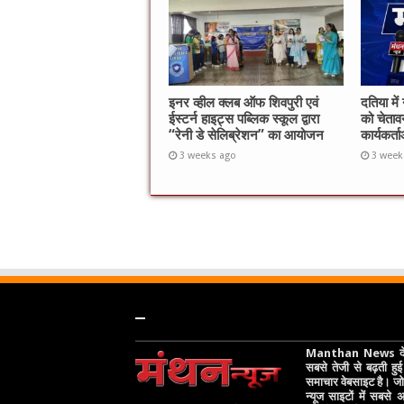
इनर व्हील क्लब ऑफ शिवपुरी एवं
दतिया में
ईस्टर्न हाइट्स पब्लिक स्कूल द्वारा
को चेतावन
“रेनी डे सेलिब्रेशन” का आयोजन
कार्यकर्
3 weeks ago
3 week
–
Manthan News देश
सबसे तेजी से बढ़ती हुई 
समाचार वेबसाइट है। जो 
न्यूज साइटों में सबसे