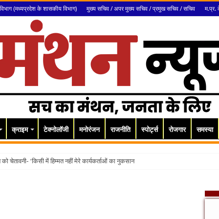
विभाग (मध्यप्रदेश के शासकीय विभाग)
मुख्य सचिव / अपर मुख्य सचिव / प्रमुख सचिव / सचिव
म.प्र. 
क्राइम
टेक्नोलॉजी
मनोरंजन
राजनीति
स्पोर्ट्स
रोजगार
समस्या