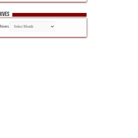
hives
hives