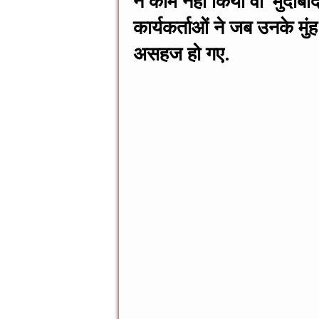
o
g
p
ने काम नहीं किया वो ‘मुर्दा
o
er
p
कार्यकर्ताओं ने जब उनके मुंह
k
असहज हो गए.