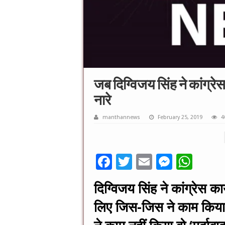
जब दिग्विजय सिंह ने कांग्रेस 
नारे
manthannews
February 25, 2019
4
F
T
E
M
W
ac
wi
m
es
h
दिग्विजय सिंह ने कांग्रेस क
e
tt
ai
se
at
लिए जिस-जिस ने काम किया 
b
er
l
n
sA