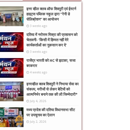
इनर व्हील क्लब ऑफ शिवपुरी एवं ईस्टर्न
हाइट्स पब्लिक स्कूल द्वारा “रेनी डे
सेलिब्रेशन” का आयोजन
3 weeks ago
दतिया में नरोत्तम मिश्रा की प्रशासन को
चेतावनी- ‘किसी में हिम्मत नहीं मेरे
कार्यकर्ताओं का नुकसान कर दे’
3 weeks ago
राजेंद्र भारती को HC से झटका, सजा
बरकरार
4 weeks ago
इनरव्हील क्लब शिवपुरी ने निभाया सेवा का
संकल्प, मरीजों से लेकर बेटियों को
आत्मनिर्भर बनाने तक की ली जिम्मेदारी*
July 4, 2026
मध्य प्रदेश की दतिया विधानसभा सीट
पर उपचुनाव का ऐलान
July 2, 2026