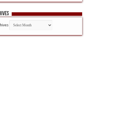
hives
hives