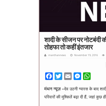
शादी के सीजन पर नोटबंदी की म
तोहफा तो कहीं इंतजार
manthannews
November 19, 2016
F
T
E
M
W
ac
wi
m
es
h
मंथन न्यूज़ –
देव उठनी ग्यारस के बाद शाद
e
tt
ai
se
at
b
er
l
n
sA
परिवारों की मुश्किलें बढ़ा दी हैं, जहां कुछ