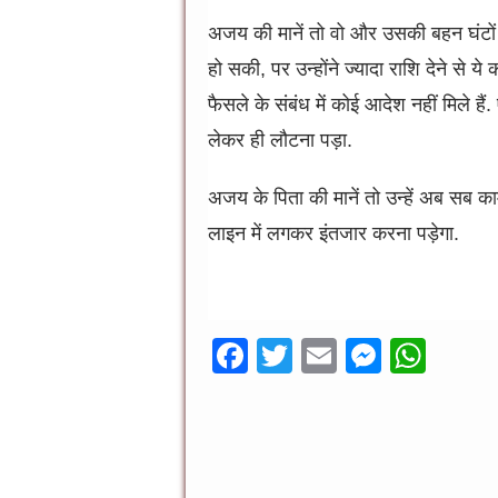
अजय की मानें तो वो और उसकी बहन घंटों त
हो सकी, पर उन्होंने ज्यादा राशि देने से 
फैसले के संबंध में कोई आदेश नहीं मिले 
लेकर ही लौटना पड़ा.
अजय के पिता की मानें तो उन्हें अब सब का
लाइन में लगकर इंतजार करना पड़ेगा.
पूनम पुर
F
T
E
M
W
ac
wi
m
es
h
e
tt
ai
se
at
b
er
l
n
sA
o
g
p