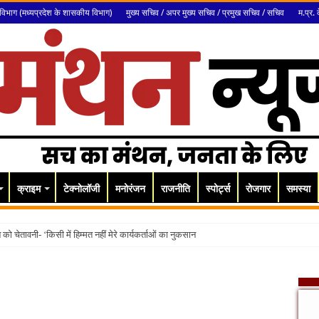
विभाग (मध्यप्रदेश के शासकीय विभाग)
मुख्य सचिव / अपर मुख्य सचिव / प्रमुख सचिव / सचिव
म.प्र. 
क्राइम
टेक्नोलॉजी
मनोरंजन
राजनीति
स्पोर्ट्स
रोजगार
समस्या