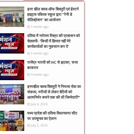
इनर व्हील क्लब ऑफ शिवपुरी एवं ईस्टर्न
हाइट्स पब्लिक स्कूल द्वारा “रेनी डे
सेलिब्रेशन” का आयोजन
3 weeks ago
दतिया में नरोत्तम मिश्रा की प्रशासन को
चेतावनी- ‘किसी में हिम्मत नहीं मेरे
कार्यकर्ताओं का नुकसान कर दे’
3 weeks ago
राजेंद्र भारती को HC से झटका, सजा
बरकरार
4 weeks ago
इनरव्हील क्लब शिवपुरी ने निभाया सेवा का
संकल्प, मरीजों से लेकर बेटियों को
आत्मनिर्भर बनाने तक की ली जिम्मेदारी*
July 4, 2026
मध्य प्रदेश की दतिया विधानसभा सीट
पर उपचुनाव का ऐलान
July 2, 2026