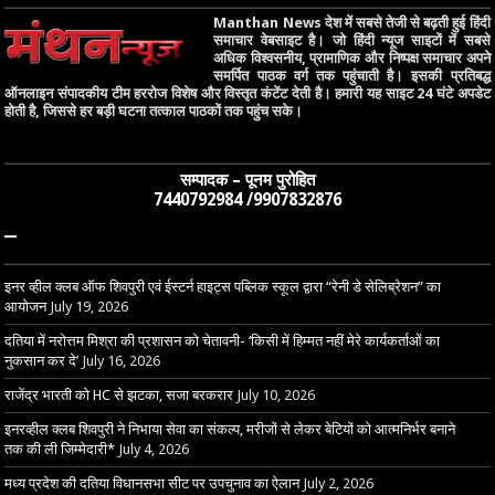
Manthan News देश में सबसे तेजी से बढ़ती हुई हिंदी
समाचार वेबसाइट है। जो हिंदी न्यूज साइटों में सबसे
अधिक विश्वसनीय, प्रामाणिक और निष्पक्ष समाचार अपने
समर्पित पाठक वर्ग तक पहुंचाती है। इसकी प्रतिबद्ध
ऑनलाइन संपादकीय टीम हररोज विशेष और विस्तृत कंटेंट देती है। हमारी यह साइट 24 घंटे अपडेट
होती है, जिससे हर बड़ी घटना तत्काल पाठकों तक पहुंच सके।
सम्पादक – पूनम पुरोहित
7440792984 /9907832876
–
इनर व्हील क्लब ऑफ शिवपुरी एवं ईस्टर्न हाइट्स पब्लिक स्कूल द्वारा “रेनी डे सेलिब्रेशन” का
आयोजन
July 19, 2026
दतिया में नरोत्तम मिश्रा की प्रशासन को चेतावनी- ‘किसी में हिम्मत नहीं मेरे कार्यकर्ताओं का
नुकसान कर दे’
July 16, 2026
राजेंद्र भारती को HC से झटका, सजा बरकरार
July 10, 2026
इनरव्हील क्लब शिवपुरी ने निभाया सेवा का संकल्प, मरीजों से लेकर बेटियों को आत्मनिर्भर बनाने
तक की ली जिम्मेदारी*
July 4, 2026
मध्य प्रदेश की दतिया विधानसभा सीट पर उपचुनाव का ऐलान
July 2, 2026