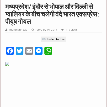
मध्यप्रदेश/ इंदौर से भोपाल और दिल्ली से
ग्वालियर के बीच चलेगी वंदे भारत एक्सप्रेस :
पीयूष गोयल
manthannews
February 16, 2019
419 Views
Listen to this
F
T
E
M
W
ac
wi
m
es
h
e
tt
ai
se
at
b
er
l
n
sA
o
g
p
o
er
p
k