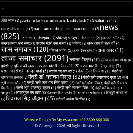
–
Gwaliar
(3)
.खेल जगत
(2)
n
(2)
gouri shankar visen ministar in krashi vikash
(1)
news
narendra modi ji
(2)
narottam mishra jansampark mantri
(2)
(825)
shivpuri
(2)
shivraj singh ji chouhan
(2)
इन्वेस्टर्स समिट
(2)
Politics
(1)
खबर आपकी शहर की
(4)
केंद्रीय मंत्री उमा भारती
(2)
कैबिनेट
(2)
कांग्रेस प्रदेश कार्य समिति
(1)
खास समाचार
(120)
ताजा खबर
(11)
गोपाल भार्गव
(5)
डबल डेकर ट्रेन
(1)
ताजा समाचार
(2091)
नरोत्तम मिश्रा
(10)
पुलिस अधीक्षक मो.यूसुफ
प्रधानमंत्री नरेंद्र मोदी
(5)
प्रधानमंत्री नरेन्द्र मोदी
(7)
पुलिस की खबर
(3)
कुरैशी
(2)
प्रधानमंत्री श्री नरेन्द्र मोदी
(5)
मंत्री कुँवर विजय शाह
(3)
मंत्री डॉ.
भारतीय वायु सेना भर्ती
(1)
मंत्री डॉ. नरोत्तम मिश्रा
(32)
मंत्री श्री उमाशंकर गुप्ता
(3)
गौरीशंकर शेजवार
(2)
मंत्री
मंत्री श्री जयभान सिंह पवैया
(7)
श्री जयंत मलैया
(2)
मंत्री श्री भूपेंद्र सिंह
(1)
मंत्री श्रीमती अर्चना
मंत्री श्री राजेन्द्र शुक्ल
(5)
मंत्री श्री रूस्तम सिंह
(5)
चिटनीस
(1)
मंत्री श्री शरद जैन
(1)
लोकायुक्त का छापा
(3)
शिवपुरी कोतवाली
महापुरुष
(1)
विजयादशमी पर उज्‍जैन
(1)
शासकीय महाविद्यालय
(1)
शिवराज सिंह चौहान
(45)
(2)
श्रीमती अर्चना चिटनिस
(2)
Website Design By Mytesta.com +91 8809 666 000
© Copyright 2026, All Rights Reserved