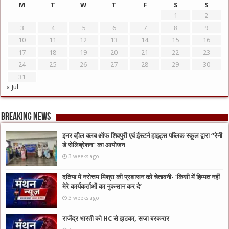
M
T
W
T
F
S
S
1
2
3
4
5
6
7
8
9
10
11
12
13
14
15
16
17
18
19
20
21
22
23
24
25
26
27
28
29
30
31
« Jul
Breaking News
इनर व्हील क्लब ऑफ शिवपुरी एवं ईस्टर्न हाइट्स पब्लिक स्कूल द्वारा “रेनी
डे सेलिब्रेशन” का आयोजन
3 weeks ago
दतिया में नरोत्तम मिश्रा की प्रशासन को चेतावनी- ‘किसी में हिम्मत नहीं
मेरे कार्यकर्ताओं का नुकसान कर दे’
3 weeks ago
राजेंद्र भारती को HC से झटका, सजा बरकरार