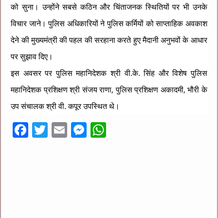
को सुना। उन्होंने सबसे कठिन और चिंताजनक स्थितियों पर भी उनके
विचार जाने। पुलिस अधिकारियों ने पुलिस कर्मियों को साप्ताहिक अवकाश
देने की मुख्यमंत्री की पहल की सरहाना करते हुए मैदानी अनुभवों के आधार
पर सुझाव दिए।
इस अवसर पर पुलिस महानिदेशक श्री वी.के. सिंह और विशेष पुलिस
महानिदेशक प्रशिक्षण श्री संजय राणा, पुलिस प्रशिक्षण अकादमी, भौरी के
उप संचालक श्री वी. कपूर उपस्थित थे।
F
T
E
M
W
ac
wi
m
es
h
e
tt
ai
se
at
b
er
l
n
sA
o
g
p
o
er
p