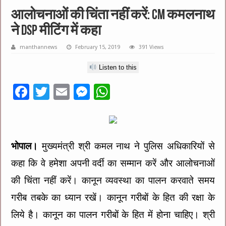
आलोचनाओं की चिंता नहीं करें: CM कमलनाथ
ने DSP मीटिंग में कहा
manthannews
February 15, 2019
391 Views
Listen to this
F
T
E
M
W
ac
wi
m
es
h
e
tt
ai
se
at
b
er
l
n
sA
भोपाल।
मुख्यमंत्री श्री कमल नाथ ने पुलिस अधिकारियों से
o
g
p
कहा कि वे हमेशा अपनी वर्दी का सम्मान करें और आलोचनाओं
o
er
p
की चिंता नहीं करें। कानून व्यवस्था का पालन करवाते समय
k
गरीब तबके का ध्यान रखें। कानून गरीबों के हित की रक्षा के
लिये है। कानून का पालन गरीबों के हित में होना चाहिए। श्री