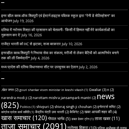
–
इनर व्हील क्लब ऑफ शिवपुरी एवं ईस्टर्न हाइट्स पब्लिक स्कूल द्वारा “रेनी डे सेलिब्रेशन” का
आयोजन
July 19, 2026
दतिया में नरोत्तम मिश्रा की प्रशासन को चेतावनी- ‘किसी में हिम्मत नहीं मेरे कार्यकर्ताओं का
नुकसान कर दे’
July 16, 2026
राजेंद्र भारती को HC से झटका, सजा बरकरार
July 10, 2026
इनरव्हील क्लब शिवपुरी ने निभाया सेवा का संकल्प, मरीजों से लेकर बेटियों को आत्मनिर्भर बनाने
तक की ली जिम्मेदारी*
July 4, 2026
मध्य प्रदेश की दतिया विधानसभा सीट पर उपचुनाव का ऐलान
July 2, 2026
–
Gwaliar
(3)
.खेल जगत
(2)
n
(2)
gouri shankar visen ministar in krashi vikash
(1)
news
narendra modi ji
(2)
narottam mishra jansampark mantri
(2)
(825)
shivpuri
(2)
shivraj singh ji chouhan
(2)
इन्वेस्टर्स समिट
(2)
Politics
(1)
खबर आपकी शहर की
(4)
केंद्रीय मंत्री उमा भारती
(2)
कैबिनेट
(2)
कांग्रेस प्रदेश कार्य समिति
(1)
खास समाचार
(120)
ताजा खबर
(11)
गोपाल भार्गव
(5)
डबल डेकर ट्रेन
(1)
ताजा समाचार
(2091)
नरोत्तम मिश्रा
(10)
पुलिस अधीक्षक मो.यूसुफ