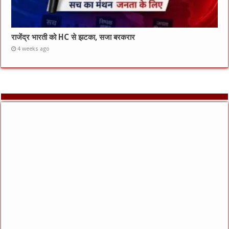
राजेंद्र भारती को HC से झटका, सजा बरकरार
4 weeks ago