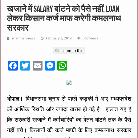
खजाने में SALARY बांटने को पैसे नहीं, LOAN
लेकर किसान कर्ज माफ करेगी कमलनाथ
सरकार
manthannews
February 3, 2019
355 Views
Listen to this
F
T
E
M
W
ac
wi
m
es
h
e
tt
ai
se
at
b
er
l
n
sA
भोपाल।
विधानसभा चुनाव से पहले कड़की में आए मध्यप्रदेश
o
g
p
की आर्थिक स्थिति और ज्यादा खराब हो गई है। हालात यह हैं
o
er
p
कि सरकारी खजाने में कर्मचारियों का वेतन बांटते तक के पैसे
k
नहीं बचे। किसानों की कर्ज माफी के लिए कमलनाथ सरकार