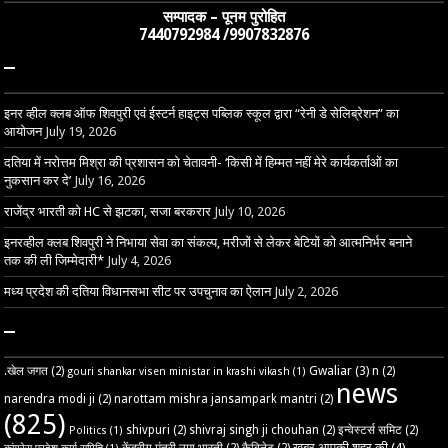
सम्पादक – पूनम पुरोहित
7440792984 /9907832876
–
इनर व्हील क्लब ऑफ शिवपुरी एवं ईस्टर्न हाइट्स पब्लिक स्कूल द्वारा “रेनी डे सेलिब्रेशन” का
आयोजन
July 19, 2026
दतिया में नरोत्तम मिश्रा की प्रशासन को चेतावनी- ‘किसी में हिम्मत नहीं मेरे कार्यकर्ताओं का
नुकसान कर दे’
July 16, 2026
राजेंद्र भारती को HC से झटका, सजा बरकरार
July 10, 2026
इनरव्हील क्लब शिवपुरी ने निभाया सेवा का संकल्प, मरीजों से लेकर बेटियों को आत्मनिर्भर बनाने
तक की ली जिम्मेदारी*
July 4, 2026
मध्य प्रदेश की दतिया विधानसभा सीट पर उपचुनाव का ऐलान
July 2, 2026
–
Gwaliar
(3)
.खेल जगत
(2)
n
(2)
gouri shankar visen ministar in krashi vikash
(1)
news
narendra modi ji
(2)
narottam mishra jansampark mantri
(2)
(825)
shivpuri
(2)
shivraj singh ji chouhan
(2)
इन्वेस्टर्स समिट
(2)
Politics
(1)
खबर आपकी शहर की
(4)
केंद्रीय मंत्री उमा भारती
(2)
कैबिनेट
(2)