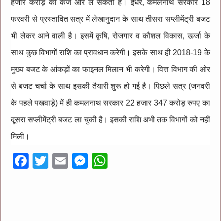
हजार करोड़ का कर्ज और ले सकती है। इधर, कमलनाथ सरकार 18
फरवरी से प्रस्तावित सत्र में लेखानुदान के साथ तीसरा सप्लीमेंट्री बजट
भी लेकर आने वाली है। इसमें कृषि, रोजगार व कौशल विकास, ऊर्जा के
साथ कुछ विभागों राशि का प्रावधान करेगी। इसके साथ ही 2018-19 के
मुख्य बजट के आंकड़ों का फाइनल मिलान भी करेगी। वित्त विभाग की ओर
से बजट चर्चा के साथ इसकी तैयारी शुरू हो गई है। पिछले सत्र (जनवरी
के पहले पखवाड़े) में ही कमलनाथ सरकार 22 हजार 347 करोड़ रुपए का
दूसरा सप्लीमेंट्री बजट ला चुकी है। इसकी राशि अभी तक विभागों को नहीं
मिली।
F
T
E
M
W
ac
wi
m
es
h
e
tt
ai
se
at
b
er
l
n
sA