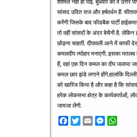
शामिल नहीं हो पाईं. बुधवार को वे उत्तर प
सांसद उदित राज और हर्षवर्धन हैं. सीता
करेंगी जिसके बाद फीडबैक पार्टी हाईकमान क
तो वहीं सांसदों के अंदर बेचैनी है. लेक
छोड़ना चाहती. दीपावली आने में काफी देर
कमलदीप त्योहार मनाएगी. इसका मतलब है दि
हैं, वहां एक दिन कमल का दीप जलाया जाएग
कमल छाप झंडे लगाने होंगे.हालांकि दिल्ली 
को खारिज किया है और कहा है कि सांसदों
हरेक लोकसभा क्षेत्र के कार्यकर्ताओं, लो
जायजा लेंगी.
F
T
E
M
W
ac
wi
m
es
h