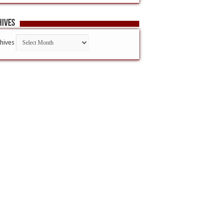
hives
hives