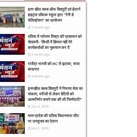
इनर व्हील क्लब ऑफ शिवपुरी एवं ईस्टर्न
हाइट्स पब्लिक स्कूल द्वारा “रेनी डे
सेलिब्रेशन” का आयोजन
3 weeks ago
दतिया में नरोत्तम मिश्रा की प्रशासन को
चेतावनी- ‘किसी में हिम्मत नहीं मेरे
कार्यकर्ताओं का नुकसान कर दे’
3 weeks ago
राजेंद्र भारती को HC से झटका, सजा
बरकरार
4 weeks ago
इनरव्हील क्लब शिवपुरी ने निभाया सेवा का
संकल्प, मरीजों से लेकर बेटियों को
आत्मनिर्भर बनाने तक की ली जिम्मेदारी*
July 4, 2026
मध्य प्रदेश की दतिया विधानसभा सीट
पर उपचुनाव का ऐलान
July 2, 2026