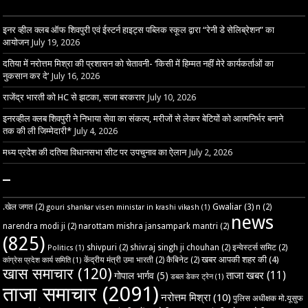
–
इनर व्हील क्लब ऑफ शिवपुरी एवं ईस्टर्न हाइट्स पब्लिक स्कूल द्वारा “रेनी डे सेलिब्रेशन” का
आयोजन
July 19, 2026
दतिया में नरोत्तम मिश्रा की प्रशासन को चेतावनी- ‘किसी में हिम्मत नहीं मेरे कार्यकर्ताओं का
नुकसान कर दे’
July 16, 2026
राजेंद्र भारती को HC से झटका, सजा बरकरार
July 10, 2026
इनरव्हील क्लब शिवपुरी ने निभाया सेवा का संकल्प, मरीजों से लेकर बेटियों को आत्मनिर्भर बनाने
तक की ली जिम्मेदारी*
July 4, 2026
मध्य प्रदेश की दतिया विधानसभा सीट पर उपचुनाव का ऐलान
July 2, 2026
–
Gwaliar
(3)
.खेल जगत
(2)
n
(2)
gouri shankar visen ministar in krashi vikash
(1)
news
narendra modi ji
(2)
narottam mishra jansampark mantri
(2)
(825)
shivpuri
(2)
shivraj singh ji chouhan
(2)
इन्वेस्टर्स समिट
(2)
Politics
(1)
खबर आपकी शहर की
(4)
केंद्रीय मंत्री उमा भारती
(2)
कैबिनेट
(2)
कांग्रेस प्रदेश कार्य समिति
(1)
खास समाचार
(120)
ताजा खबर
(11)
गोपाल भार्गव
(5)
डबल डेकर ट्रेन
(1)
ताजा समाचार
(2091)
नरोत्तम मिश्रा
(10)
पुलिस अधीक्षक मो.यूसुफ