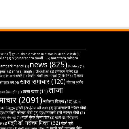
 जगत
(2)
gouri shankar visen ministar in krashi vikash
(1)
liar
(3)
n
(2)
narendra modi ji
(2)
narottam mishra
news
(825)
sampark mantri
(2)
Politics
(1)
puri
(2)
shivraj singh ji chouhan
(2)
इन्वेस्टर्स समिट
(2)
खबर
केंद्रीय मंत्री उमा भारती
(2)
कैबिनेट
(2)
ेस प्रदेश कार्य समिति
(1)
खास समाचार
(120)
गोपाल भार्गव
ी शहर की
(4)
ताजा
ताजा खबर
(11)
डबल डेकर ट्रेन
(1)
माचार
(2091)
नरोत्तम मिश्रा
(10)
पुलिस
प्रधानमंत्री नरेंद्र मोदी
पुलिस की खबर
(3)
्षक मो.यूसुफ कुरैशी
(2)
प्रधानमंत्री नरेन्द्र मोदी
(7)
प्रधानमंत्री श्री नरेन्द्र मोदी
(5)
मंत्री कुँवर विजय शाह
(3)
मंत्री डॉ. गौरीशंकर
 वायु सेना भर्ती
(1)
मंत्री डॉ. नरोत्तम मिश्रा
(32)
मंत्री श्री
ार
(2)
मंत्री श्री जयभान सिंह
ंकर गुप्ता
(3)
मंत्री श्री जयंत मलैया
(2)