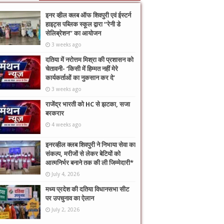
इनर व्हील क्लब ऑफ शिवपुरी एवं ईस्टर्न
हाइट्स पब्लिक स्कूल द्वारा “रेनी डे
सेलिब्रेशन” का आयोजन
3 weeks ago
दतिया में नरोत्तम मिश्रा की प्रशासन को
चेतावनी- ‘किसी में हिम्मत नहीं मेरे
कार्यकर्ताओं का नुकसान कर दे’
3 weeks ago
राजेंद्र भारती को HC से झटका, सजा
बरकरार
4 weeks ago
इनरव्हील क्लब शिवपुरी ने निभाया सेवा का
संकल्प, मरीजों से लेकर बेटियों को
आत्मनिर्भर बनाने तक की ली जिम्मेदारी*
July 4, 2026
मध्य प्रदेश की दतिया विधानसभा सीट
पर उपचुनाव का ऐलान
July 2, 2026