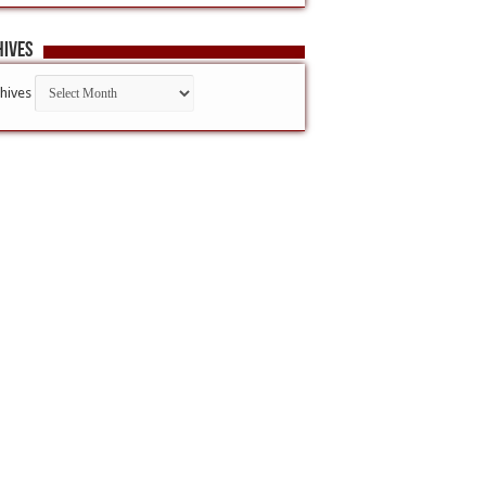
hives
hives