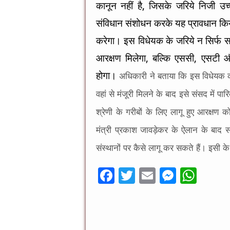
कानून नहीं है, जिसके जरिये निजी उच्
संविधान संशोधन करके यह प्रावधान कि
करेगा। इस विधेयक के जरिये न सिर्फ सामान
आरक्षण मिलेगा, बल्कि एससी, एसटी और
होगा।
अधिकारी ने बताया कि इस विधेयक को
वहां से मंजूरी मिलने के बाद इसे संसद में प
श्रेणी के गरीबों के लिए लागू हुए आरक्षण
मंत्री प्रकाश जावड़ेकर के ऐलान के बाद स
संस्थानों पर कैसे लागू कर सकते हैं। इसी 
F
T
E
M
W
ac
wi
m
es
h
e
tt
ai
se
at
b
er
l
n
sA