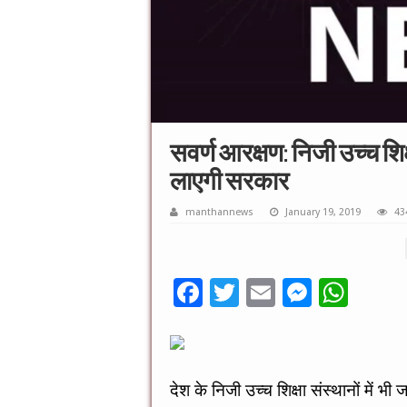
सवर्ण आरक्षण: निजी उच्च शिक्
लाएगी सरकार
manthannews
January 19, 2019
43
F
T
E
M
W
ac
wi
m
es
h
e
tt
ai
se
at
b
er
l
n
sA
देश के निजी उच्च शिक्षा संस्थानों में 