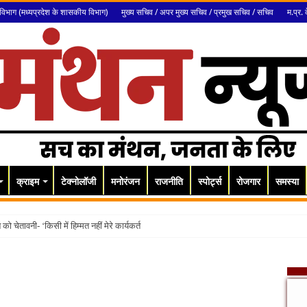
विभाग (मध्यप्रदेश के शासकीय विभाग)
मुख्य सचिव / अपर मुख्य सचिव / प्रमुख सचिव / सचिव
म.प्र. 
क्राइम
टेक्नोलॉजी
मनोरंजन
राजनीति
स्पोर्ट्स
रोजगार
समस्या