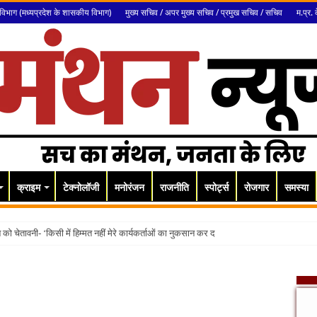
विभाग (मध्यप्रदेश के शासकीय विभाग)
मुख्य सचिव / अपर मुख्य सचिव / प्रमुख सचिव / सचिव
म.प्र. 
क्राइम
टेक्नोलॉजी
मनोरंजन
राजनीति
स्पोर्ट्स
रोजगार
समस्या