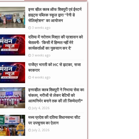
इनर व्हील क्लब ऑफ शिवपुरी एवं ईस्टर्न
हाइट्स पब्लिक स्कूल द्वारा “रेनी डे
सेलिब्रेशन” का आयोजन
3 weeks ago
दतिया में नरोत्तम मिश्रा की प्रशासन को
चेतावनी- ‘किसी में हिम्मत नहीं मेरे
कार्यकर्ताओं का नुकसान कर दे’
3 weeks ago
राजेंद्र भारती को HC से झटका, सजा
बरकरार
4 weeks ago
इनरव्हील क्लब शिवपुरी ने निभाया सेवा का
संकल्प, मरीजों से लेकर बेटियों को
आत्मनिर्भर बनाने तक की ली जिम्मेदारी*
July 4, 2026
मध्य प्रदेश की दतिया विधानसभा सीट
पर उपचुनाव का ऐलान
July 2, 2026