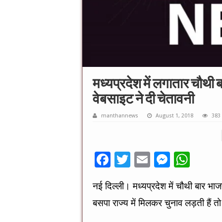
मध्यप्रदेश में लगातार चौथी 
वेबसाइट ने दी चेतावनी
manthannews
August 1, 2018
383
F
T
E
M
W
ac
wi
m
es
h
नई दिल्ली। मध्यप्रदेश में चौथी बार भ
e
tt
ai
se
at
बसपा राज्य में मिलकर चुनाव लड़ती हैं 
b
er
l
n
sA