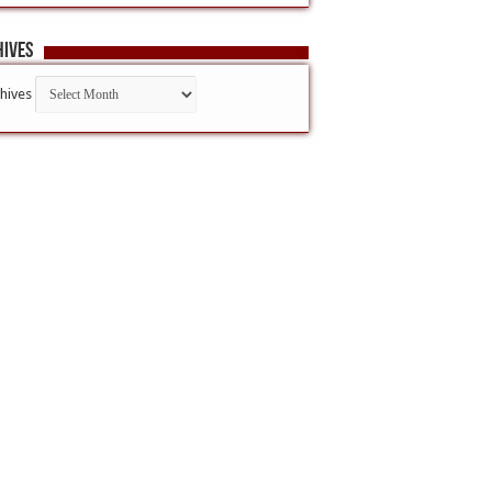
hives
hives