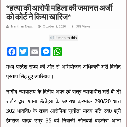
*हत्या की आरोपी महिला की जमानत अर्जी
को कोर्ट ने किया खारिज*
Manthan News
October 9, 2020
389 Views
Listen to this
F
T
E
M
W
ac
wi
m
es
h
मध्य प्रदेश राज्य की ओर से अभियोजन अधिकारी श्री विनोद
e
tt
ai
se
at
प्रताप सिंह हुए उपस्थित।
b
er
l
n
sA
o
g
p
नागौद न्यायालय के द्वितीय अपर एवं सत्र न्यायाधीश श्री बी डी
o
er
p
राठौर द्वारा थाना ऊँचेहरा के अपराध क्रमांक 290/20 धारा
k
302 भादवि0 के तहत आरोपिया सुनीता यादव पति स्व0 श्री
हेमराज यादव उम्र 35 वर्ष निवासी सोनवर्षा बड़खेरा थाना