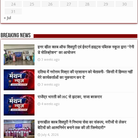
24
25
26
27
28
29
30
31
« Jul
Breaking News
इनर व्हील क्लब ऑफ शिवपुरी एवं ईस्टर्न हाइट्स पब्लिक स्कूल द्वारा “रेनी
डे सेलिब्रेशन” का आयोजन
3 weeks ago
दतिया में नरोत्तम मिश्रा की प्रशासन को चेतावनी- ‘किसी में हिम्मत नहीं
मेरे कार्यकर्ताओं का नुकसान कर दे’
3 weeks ago
राजेंद्र भारती को HC से झटका, सजा बरकरार
4 weeks ago
इनरव्हील क्लब शिवपुरी ने निभाया सेवा का संकल्प, मरीजों से लेकर
बेटियों को आत्मनिर्भर बनाने तक की ली जिम्मेदारी*
July 4, 2026