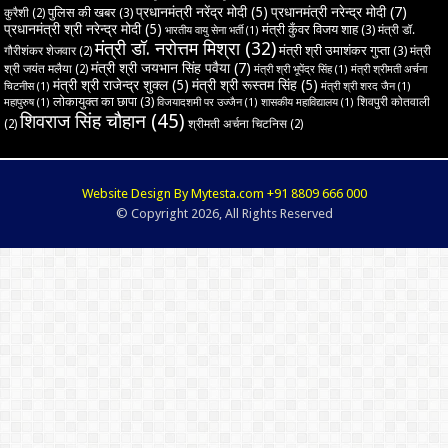
प्रधानमंत्री नरेंद्र मोदी
(5)
प्रधानमंत्री नरेन्द्र मोदी
(7)
पुलिस की खबर
(3)
कुरैशी
(2)
प्रधानमंत्री श्री नरेन्द्र मोदी
(5)
मंत्री कुँवर विजय शाह
(3)
मंत्री डॉ.
भारतीय वायु सेना भर्ती
(1)
मंत्री डॉ. नरोत्तम मिश्रा
(32)
मंत्री श्री उमाशंकर गुप्ता
(3)
गौरीशंकर शेजवार
(2)
मंत्री
मंत्री श्री जयभान सिंह पवैया
(7)
श्री जयंत मलैया
(2)
मंत्री श्री भूपेंद्र सिंह
(1)
मंत्री श्रीमती अर्चना
मंत्री श्री राजेन्द्र शुक्ल
(5)
मंत्री श्री रूस्तम सिंह
(5)
चिटनीस
(1)
मंत्री श्री शरद जैन
(1)
लोकायुक्त का छापा
(3)
शिवपुरी कोतवाली
महापुरुष
(1)
विजयादशमी पर उज्‍जैन
(1)
शासकीय महाविद्यालय
(1)
शिवराज सिंह चौहान
(45)
(2)
श्रीमती अर्चना चिटनिस
(2)
Website Design By Mytesta.com +91 8809 666 000
© Copyright 2026, All Rights Reserved