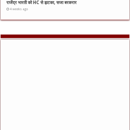
राजेंद्र भारती को HC से झटका, सजा बरकरार
4 weeks ago