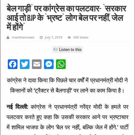
बेल गाड़ी` पर कांग्रेस का पलटवार- `सरकार
आई तो BJP के `भ्रष्ट` लोग बेल पर नहीं, जेल
में होंगे`
manthannews
July 7, 2018
506 Views
Listen to this
F
T
E
M
W
ac
wi
m
es
h
कांग्रेस ने दावा किया कि पिछले चार वर्षों में प्रधानमंत्री मोदी ने
e
tt
ai
se
at
किसानों को ‘ट्रैक्टर से बैलगाड़ी’ पर लाने का काम किया है।
b
er
l
n
sA
o
g
p
नई दिल्ली:
कांग्रेस ने प्रधानमंत्री नरेंद्र मोदी के हमले पर
o
er
p
पलटवार करते हुए कहा कि उसकी सरकार आने पर भ्रष्टाचार
k
में शामिल भाजपा के लोग ‘बेल पर नहीं, बल्कि जेल में होंगे.’ पार्टी