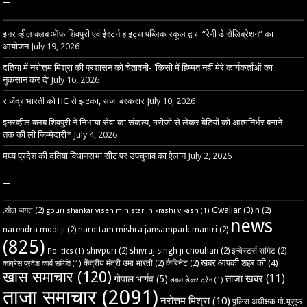
–
इनर व्हील क्लब ऑफ शिवपुरी एवं ईस्टर्न हाइट्स पब्लिक स्कूल द्वारा “रेनी डे सेलिब्रेशन” का
आयोजन
July 19, 2026
दतिया में नरोत्तम मिश्रा की प्रशासन को चेतावनी- ‘किसी में हिम्मत नहीं मेरे कार्यकर्ताओं का
नुकसान कर दे’
July 16, 2026
राजेंद्र भारती को HC से झटका, सजा बरकरार
July 10, 2026
इनरव्हील क्लब शिवपुरी ने निभाया सेवा का संकल्प, मरीजों से लेकर बेटियों को आत्मनिर्भर बनाने
तक की ली जिम्मेदारी*
July 4, 2026
मध्य प्रदेश की दतिया विधानसभा सीट पर उपचुनाव का ऐलान
July 2, 2026
–
Gwaliar
(3)
.खेल जगत
(2)
n
(2)
gouri shankar visen ministar in krashi vikash
(1)
news
narendra modi ji
(2)
narottam mishra jansampark mantri
(2)
(825)
shivpuri
(2)
shivraj singh ji chouhan
(2)
इन्वेस्टर्स समिट
(2)
Politics
(1)
खबर आपकी शहर की
(4)
केंद्रीय मंत्री उमा भारती
(2)
कैबिनेट
(2)
कांग्रेस प्रदेश कार्य समिति
(1)
खास समाचार
(120)
ताजा खबर
(11)
गोपाल भार्गव
(5)
डबल डेकर ट्रेन
(1)
ताजा समाचार
(2091)
नरोत्तम मिश्रा
(10)
पुलिस अधीक्षक मो.यूसुफ