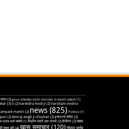
 जगत
(2)
gouri shankar visen ministar in krashi vikash
(1)
liar
(3)
n
(2)
narendra modi ji
(2)
narottam mishra
news
(825)
sampark mantri
(2)
Politics
(1)
puri
(2)
shivraj singh ji chouhan
(2)
इन्वेस्टर्स समिट
(2)
खबर
केंद्रीय मंत्री उमा भारती
(2)
कैबिनेट
(2)
ेस प्रदेश कार्य समिति
(1)
खास समाचार
(120)
गोपाल भार्गव
ी शहर की
(4)