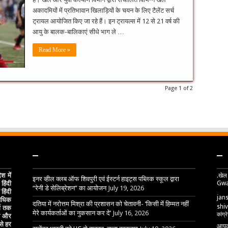
अकादमियों में प्रतिभावान खिलाड़ियों के चयन के लिए टैलेंट सर्च
ट्रायल आयोजित किए जा रहे हैं। इन ट्रायल्स में 12 से 21 वर्ष की
आयु के बालक-बालिकाएं सीधे भाग ले …
Read More »
Page 1 of 2
–
–
 में
.खेल
इनर व्हील क्लब ऑफ शिवपुरी एवं ईस्टर्न हाइट्स पब्लिक स्कूल द्वारा
Gwa
हिंदी
“रेनी डे सेलिब्रेशन” का आयोजन
July 19, 2026
हिंदी
jan
 अधिक
दतिया में नरोत्तम मिश्रा की प्रशासन को चेतावनी- ‘किसी में हिम्मत नहीं
shiv
्ग तक
मेरे कार्यकर्ताओं का नुकसान कर दे’
July 16, 2026
कांग्र
ेष और
से हर
आपक