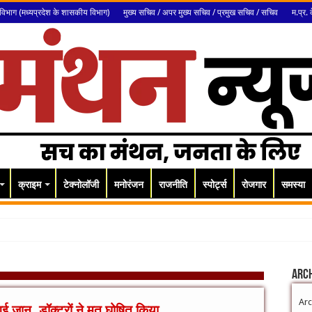
विभाग (मध्यप्रदेश के शासकीय विभाग)
मुख्य सचिव / अपर मुख्य सचिव / प्रमुख सचिव / सचिव
म.प्र. 
क्राइम
टेक्नोलॉजी
मनोरंजन
राजनीति
स्पोर्ट्स
रोजगार
समस्या
Arc
Arc
गई जान, डॉक्टरों ने मृत घोषित किया