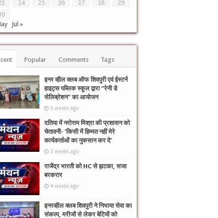
23
24
25
26
27
28
29
30
May
Jul »
cent
Popular
Comments
Tags
इनर व्हील क्लब ऑफ शिवपुरी एवं ईस्टर्न
हाइट्स पब्लिक स्कूल द्वारा “रेनी डे
सेलिब्रेशन” का आयोजन
3 weeks ago
दतिया में नरोत्तम मिश्रा की प्रशासन को
चेतावनी- ‘किसी में हिम्मत नहीं मेरे
कार्यकर्ताओं का नुकसान कर दे’
3 weeks ago
राजेंद्र भारती को HC से झटका, सजा
बरकरार
4 weeks ago
इनरव्हील क्लब शिवपुरी ने निभाया सेवा का
संकल्प, मरीजों से लेकर बेटियों को