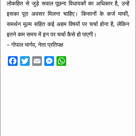
लोकहित से जुड़े सवाल पूछना विधायकों का अधिकार है, उन्हें
इसका पूरा अवसर मिलना चाहिए। किसानों के कर्ज माफी,
समर्थन मूल्य सहित कई अहम विषयों पर चर्चा होना है, लेकिन
इतने कम समय में इन पर चर्चा कैसे हो पाएगी।
– गोपाल भार्गव, नेता प्रतिपक्ष
F
T
E
M
W
ac
wi
m
es
h
e
tt
ai
se
at
b
er
l
n
sA
o
g
p
o
er
p
k