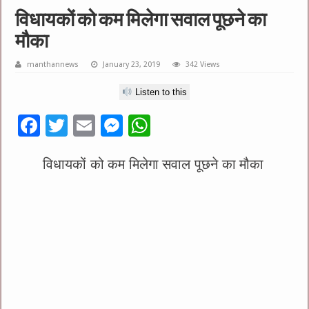
विधायकों को कम मिलेगा सवाल पूछने का
मौका
manthannews
January 23, 2019
342 Views
Listen to this
F
T
E
M
W
ac
wi
m
es
h
e
विधायकों को कम मिलेगा सवाल पूछने का मौका
tt
ai
se
at
b
er
l
n
sA
o
g
p
o
er
p
k