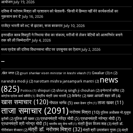
आयोजन
July 19, 2026
दतिया में नरोत्तम मिश्रा की प्रशासन को चेतावनी- ‘किसी में हिम्मत नहीं मेरे कार्यकर्ताओं का
नुकसान कर दे’
July 16, 2026
राजेंद्र भारती को HC से झटका, सजा बरकरार
July 10, 2026
इनरव्हील क्लब शिवपुरी ने निभाया सेवा का संकल्प, मरीजों से लेकर बेटियों को आत्मनिर्भर बनाने
तक की ली जिम्मेदारी*
July 4, 2026
मध्य प्रदेश की दतिया विधानसभा सीट पर उपचुनाव का ऐलान
July 2, 2026
–
Gwaliar
(3)
.खेल जगत
(2)
n
(2)
gouri shankar visen ministar in krashi vikash
(1)
news
narendra modi ji
(2)
narottam mishra jansampark mantri
(2)
(825)
shivpuri
(2)
shivraj singh ji chouhan
(2)
इन्वेस्टर्स समिट
(2)
Politics
(1)
खबर आपकी शहर की
(4)
केंद्रीय मंत्री उमा भारती
(2)
कैबिनेट
(2)
कांग्रेस प्रदेश कार्य समिति
(1)
खास समाचार
(120)
ताजा खबर
(11)
गोपाल भार्गव
(5)
डबल डेकर ट्रेन
(1)
ताजा समाचार
(2091)
नरोत्तम मिश्रा
(10)
पुलिस अधीक्षक मो.यूसुफ
प्रधानमंत्री नरेंद्र मोदी
(5)
प्रधानमंत्री नरेन्द्र मोदी
(7)
पुलिस की खबर
(3)
कुरैशी
(2)
प्रधानमंत्री श्री नरेन्द्र मोदी
(5)
मंत्री कुँवर विजय शाह
(3)
मंत्री डॉ.
भारतीय वायु सेना भर्ती
(1)
मंत्री डॉ. नरोत्तम मिश्रा
(32)
मंत्री श्री उमाशंकर गुप्ता
(3)
गौरीशंकर शेजवार
(2)
मंत्री