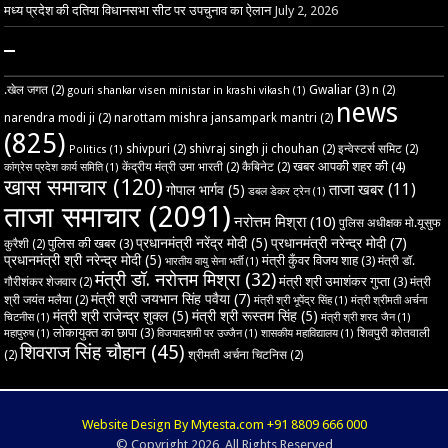
मध्य प्रदेश की दतिया विधानसभा सीट पर उपचुनाव का ऐलान
July 2, 2026
–
Gwaliar
(3)
.खेल जगत
(2)
n
(2)
gouri shankar visen ministar in krashi vikash
(1)
news
narendra modi ji
(2)
narottam mishra jansampark mantri
(2)
(825)
shivpuri
(2)
shivraj singh ji chouhan
(2)
इन्वेस्टर्स समिट
(2)
Politics
(1)
खबर आपकी शहर की
(4)
केंद्रीय मंत्री उमा भारती
(2)
कैबिनेट
(2)
कांग्रेस प्रदेश कार्य समिति
(1)
खास समाचार
(120)
ताजा खबर
(11)
गोपाल भार्गव
(5)
डबल डेकर ट्रेन
(1)
ताजा समाचार
(2091)
नरोत्तम मिश्रा
(10)
पुलिस अधीक्षक मो.यूसुफ
प्रधानमंत्री नरेंद्र मोदी
(5)
प्रधानमंत्री नरेन्द्र मोदी
(7)
पुलिस की खबर
(3)
कुरैशी
(2)
प्रधानमंत्री श्री नरेन्द्र मोदी
(5)
मंत्री कुँवर विजय शाह
(3)
मंत्री डॉ.
भारतीय वायु सेना भर्ती
(1)
मंत्री डॉ. नरोत्तम मिश्रा
(32)
मंत्री श्री उमाशंकर गुप्ता
(3)
गौरीशंकर शेजवार
(2)
मंत्री
मंत्री श्री जयभान सिंह पवैया
(7)
श्री जयंत मलैया
(2)
मंत्री श्री भूपेंद्र सिंह
(1)
मंत्री श्रीमती अर्चना
मंत्री श्री राजेन्द्र शुक्ल
(5)
मंत्री श्री रूस्तम सिंह
(5)
चिटनीस
(1)
मंत्री श्री शरद जैन
(1)
लोकायुक्त का छापा
(3)
शिवपुरी कोतवाली
महापुरुष
(1)
विजयादशमी पर उज्‍जैन
(1)
शासकीय महाविद्यालय
(1)
शिवराज सिंह चौहान
(45)
(2)
श्रीमती अर्चना चिटनिस
(2)
Website Design By Mytesta.com +91 8809 666 000
© Copyright 2026, All Rights Reserved