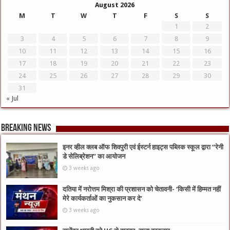
August 2026
M
T
W
T
F
S
S
1
2
3
4
5
6
7
8
9
10
11
12
13
14
15
16
17
18
19
20
21
22
23
24
25
26
27
28
29
30
31
« Jul
Breaking News
इनर व्हील क्लब ऑफ शिवपुरी एवं ईस्टर्न हाइट्स पब्लिक स्कूल द्वारा “रेनी
डे सेलिब्रेशन” का आयोजन
3 weeks ago
दतिया में नरोत्तम मिश्रा की प्रशासन को चेतावनी- ‘किसी में हिम्मत नहीं
मेरे कार्यकर्ताओं का नुकसान कर दे’
3 weeks ago