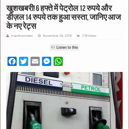
खुशखबरी! 6 हफ्ते में पेट्रोल 12 रुपये और
डीज़ल 14 रुपये तक हुआ सस्ता, जानिए आज
के नए रेट्स
manthannews
November 28, 2018
378 Views
Listen to this
F
T
E
M
W
ac
wi
m
es
h
e
tt
ai
se
at
b
er
l
n
sA
o
g
p
o
er
p
k