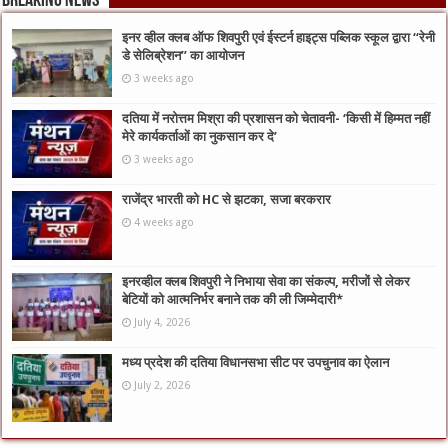
Breaking News
इनर व्हील क्लब ऑफ शिवपुरी एवं ईस्टर्न हाइट्स पब्लिक स्कूल द्वारा “रेनी
डे सेलिब्रेशन” का आयोजन
3 weeks ago
दतिया में नरोत्तम मिश्रा की प्रशासन को चेतावनी- ‘किसी में हिम्मत नहीं
मेरे कार्यकर्ताओं का नुकसान कर दे’
3 weeks ago
राजेंद्र भारती को HC से झटका, सजा बरकरार
4 weeks ago
इनरव्हील क्लब शिवपुरी ने निभाया सेवा का संकल्प, मरीजों से लेकर
बेटियों को आत्मनिर्भर बनाने तक की ली जिम्मेदारी*
July 4, 2026
मध्य प्रदेश की दतिया विधानसभा सीट पर उपचुनाव का ऐलान
July 2, 2026