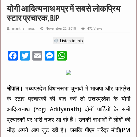
योगी आदित्यनाथ मप्र में सबसे लोकप्रिय
स्टार प्रचारक, BJP
manthannews
November 22, 2018
472 Views
Listen to this
F
T
E
M
W
ac
wi
m
es
h
e
tt
ai
se
at
b
er
l
n
sA
भोपाल।
मध्यप्रदेश विधानसभा चुनावों में भाजपा और कांग्रेस
o
g
p
के स्टार प्रचारकों की बात करें तो उत्तरप्रदेश के योगी
o
er
p
आदित्यनाथ (Yogi Adityanath) दोनों पार्टियों के सभी
k
प्रचारकों पर भारी नजर आ रहे हैं। उनकी सभाओं में लोगों की
भीड़ अपने आप जुट रही है। जबकि पीएम नरेंद्र मोदी(PM