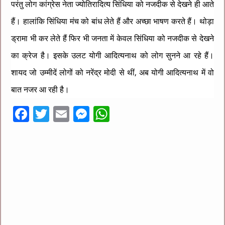
परंतु लोग कांग्रेस नेता ज्योतिरादित्य सिंधिया को नजदीक से देखने ही आते
हैं। हालांकि सिंधिया मंच को बांध लेते हैं और अच्छा भाषण करते हैं। थोड़ा
ड्रामा भी कर लेते हैं फिर भी जनता में केवल सिंधिया को नजदीक से देखने
का क्रेज है। इसके उलट योगी आदित्यनाथ को लोग सुनने आ रहे हैं।
शायद जो उम्मीदें लोगों को नरेंद्र मोदी से थीं, अब योगी आदित्यनाथ में वो
बात नजर आ रही है।
F
T
E
M
W
ac
wi
m
es
h
e
tt
ai
se
at
b
er
l
n
sA
o
g
p
o
er
p
k