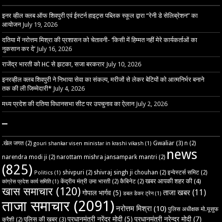
इनर व्हील क्लब ऑफ शिवपुरी एवं ईस्टर्न हाइट्स पब्लिक स्कूल द्वारा “रेनी डे सेलिब्रेशन” का
आयोजन
July 19, 2026
दतिया में नरोत्तम मिश्रा की प्रशासन को चेतावनी- ‘किसी में हिम्मत नहीं मेरे कार्यकर्ताओं का
नुकसान कर दे’
July 16, 2026
राजेंद्र भारती को HC से झटका, सजा बरकरार
July 10, 2026
इनरव्हील क्लब शिवपुरी ने निभाया सेवा का संकल्प, मरीजों से लेकर बेटियों को आत्मनिर्भर बनाने
तक की ली जिम्मेदारी*
July 4, 2026
मध्य प्रदेश की दतिया विधानसभा सीट पर उपचुनाव का ऐलान
July 2, 2026
–
Gwaliar
(3)
.खेल जगत
(2)
n
(2)
gouri shankar visen ministar in krashi vikash
(1)
news
narendra modi ji
(2)
narottam mishra jansampark mantri
(2)
(825)
shivpuri
(2)
shivraj singh ji chouhan
(2)
इन्वेस्टर्स समिट
(2)
Politics
(1)
खबर आपकी शहर की
(4)
केंद्रीय मंत्री उमा भारती
(2)
कैबिनेट
(2)
कांग्रेस प्रदेश कार्य समिति
(1)
खास समाचार
(120)
ताजा खबर
(11)
गोपाल भार्गव
(5)
डबल डेकर ट्रेन
(1)
ताजा समाचार
(2091)
नरोत्तम मिश्रा
(10)
पुलिस अधीक्षक मो.यूसुफ
प्रधानमंत्री नरेंद्र मोदी
(5)
प्रधानमंत्री नरेन्द्र मोदी
(7)
पुलिस की खबर
(3)
कुरैशी
(2)