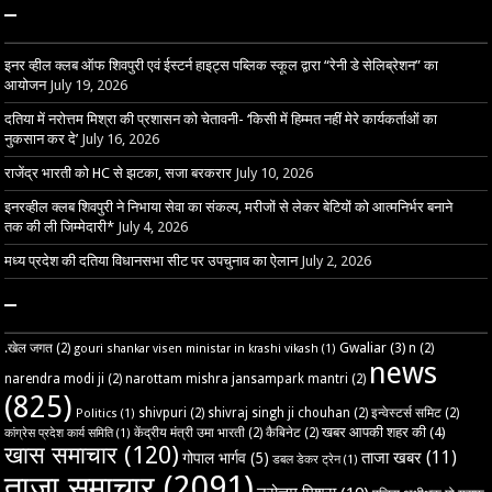
–
इनर व्हील क्लब ऑफ शिवपुरी एवं ईस्टर्न हाइट्स पब्लिक स्कूल द्वारा “रेनी डे सेलिब्रेशन” का
आयोजन
July 19, 2026
दतिया में नरोत्तम मिश्रा की प्रशासन को चेतावनी- ‘किसी में हिम्मत नहीं मेरे कार्यकर्ताओं का
नुकसान कर दे’
July 16, 2026
राजेंद्र भारती को HC से झटका, सजा बरकरार
July 10, 2026
इनरव्हील क्लब शिवपुरी ने निभाया सेवा का संकल्प, मरीजों से लेकर बेटियों को आत्मनिर्भर बनाने
तक की ली जिम्मेदारी*
July 4, 2026
मध्य प्रदेश की दतिया विधानसभा सीट पर उपचुनाव का ऐलान
July 2, 2026
–
Gwaliar
(3)
.खेल जगत
(2)
n
(2)
gouri shankar visen ministar in krashi vikash
(1)
news
narendra modi ji
(2)
narottam mishra jansampark mantri
(2)
(825)
shivpuri
(2)
shivraj singh ji chouhan
(2)
इन्वेस्टर्स समिट
(2)
Politics
(1)
खबर आपकी शहर की
(4)
केंद्रीय मंत्री उमा भारती
(2)
कैबिनेट
(2)
कांग्रेस प्रदेश कार्य समिति
(1)
खास समाचार
(120)
ताजा खबर
(11)
गोपाल भार्गव
(5)
डबल डेकर ट्रेन
(1)
ताजा समाचार
(2091)