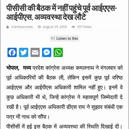
पीसीसी की बैठक में नहीं पहुंचे पूर्व आईएएस-
आईपीएस, अव्यवस्था देख लौटे
manthannews
August 29, 2018
397 Views
Listen to this
F
T
E
M
W
ac
wi
m
es
h
भोपाल, मध्य
प्रदेश कांग्रेस अध्यक्ष कमलनाथ ने मंगलवार को
e
tt
ai
se
at
पूर्व अधिकारियों की बैठक ली, लेकिन इसमें कुछ पूर्व वरिष्ठ
b
er
l
n
sA
o
g
p
आईएएस और आईपीएस अधिकारी शामिल नहीं हुए। इनमें वे
o
er
p
कुछ अधिकारी भी थे, जिन्हें कांग्रेस ने महत्वपूर्ण जिम्मेदारी दे
k
रखी है। पूर्व आईएएस अधिकारी डीएस राय ने सुझाव संबंधी एक
पत्र भी नाथ को सौंपा।
पीसीसी में हुई इस बैठक में अव्यवस्था की स्थिति दिखाई दी।