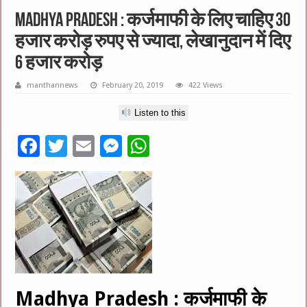
Madhya Pradesh : कर्जमाफी के लिए चाहिए 30
हजार करोड़ रुपए से ज्यादा, लेखानुदान में दिए
6 हजार करोड़
manthannews
February 20, 2019
422 Views
Listen to this
F
T
E
M
W
ac
wi
m
es
h
e
tt
ai
se
at
b
er
l
n
sA
o
g
p
o
er
p
k
Madhya Pradesh : कर्जमाफी के