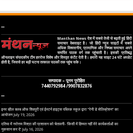
–
Manthan News देश में सबसे तेजी से बढ़ती हुई हिंदी
समाचार वेबसाइट है। जो हिंदी न्यूज साइटों में सबसे
अधिक विश्वसनीय, प्रामाणिक और निष्पक्ष समाचार अपने
समर्पित पाठक वर्ग तक पहुंचाती है। इसकी प्रतिबद्ध
ऑनलाइन संपादकीय टीम हररोज विशेष और विस्तृत कंटेंट देती है। हमारी यह साइट 24 घंटे अपडेट
होती है, जिससे हर बड़ी घटना तत्काल पाठकों तक पहुंच सके।
सम्पादक – पूनम पुरोहित
7440792984 /9907832876
–
इनर व्हील क्लब ऑफ शिवपुरी एवं ईस्टर्न हाइट्स पब्लिक स्कूल द्वारा “रेनी डे सेलिब्रेशन” का
आयोजन
July 19, 2026
दतिया में नरोत्तम मिश्रा की प्रशासन को चेतावनी- ‘किसी में हिम्मत नहीं मेरे कार्यकर्ताओं का
नुकसान कर दे’
July 16, 2026