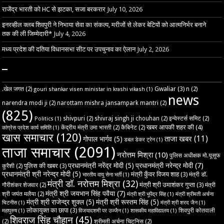
राजेंद्र भारती को HC से झटका, सजा बरकरार
July 10, 2026
इनरव्हील क्लब शिवपुरी ने निभाया सेवा का संकल्प, मरीजों से लेकर बेटियों को आत्मनिर्भर बनाने
तक की ली जिम्मेदारी*
July 4, 2026
मध्य प्रदेश की दतिया विधानसभा सीट पर उपचुनाव का ऐलान
July 2, 2026
–
Gwaliar
(3)
.खेल जगत
(2)
n
(2)
gouri shankar visen ministar in krashi vikash
(1)
news
narendra modi ji
(2)
narottam mishra jansampark mantri
(2)
(825)
shivpuri
(2)
shivraj singh ji chouhan
(2)
इन्वेस्टर्स समिट
(2)
Politics
(1)
खबर आपकी शहर की
(4)
केंद्रीय मंत्री उमा भारती
(2)
कैबिनेट
(2)
कांग्रेस प्रदेश कार्य समिति
(1)
खास समाचार
(120)
ताजा खबर
(11)
गोपाल भार्गव
(5)
डबल डेकर ट्रेन
(1)
ताजा समाचार
(2091)
नरोत्तम मिश्रा
(10)
पुलिस अधीक्षक मो.यूसुफ
प्रधानमंत्री नरेंद्र मोदी
(5)
प्रधानमंत्री नरेन्द्र मोदी
(7)
पुलिस की खबर
(3)
कुरैशी
(2)
प्रधानमंत्री श्री नरेन्द्र मोदी
(5)
मंत्री कुँवर विजय शाह
(3)
मंत्री डॉ.
भारतीय वायु सेना भर्ती
(1)
मंत्री डॉ. नरोत्तम मिश्रा
(32)
मंत्री श्री उमाशंकर गुप्ता
(3)
गौरीशंकर शेजवार
(2)
मंत्री
मंत्री श्री जयभान सिंह पवैया
(7)
श्री जयंत मलैया
(2)
मंत्री श्री भूपेंद्र सिंह
(1)
मंत्री श्रीमती अर्चना
मंत्री श्री राजेन्द्र शुक्ल
(5)
मंत्री श्री रूस्तम सिंह
(5)
चिटनीस
(1)
मंत्री श्री शरद जैन
(1)
लोकायुक्त का छापा
(3)
शिवपुरी कोतवाली
महापुरुष
(1)
विजयादशमी पर उज्‍जैन
(1)
शासकीय महाविद्यालय
(1)
शिवराज सिंह चौहान
(45)
(2)
श्रीमती अर्चना चिटनिस
(2)