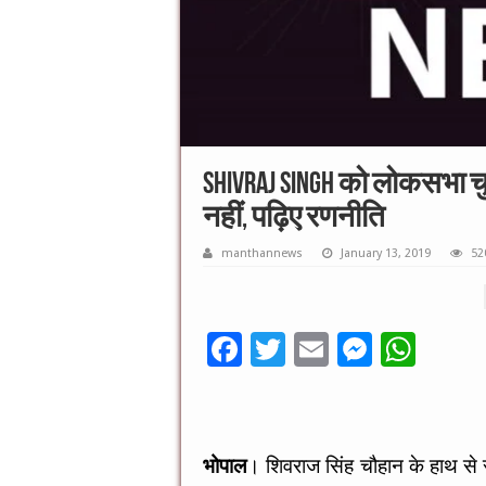
SHIVRAJ SINGH को लोकसभा चु
नहीं, पढ़िए रणनीति
manthannews
January 13, 2019
52
F
T
E
M
W
ac
wi
m
es
h
e
tt
ai
se
at
b
er
l
n
sA
भोपाल
। शिवराज सिंह चौहान के हाथ से सी