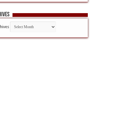
hives
hives