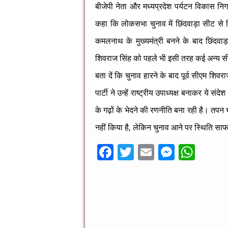
बीजेपी नेता और मध्यप्रदेश पर्यटन विकास निगम 
कहा कि लोकसभा चुनाव में छिंदवाड़ा सीट से कि
कमलनाथ के मुख्यमंत्री बनने के बाद छिंदवाड़
शिवराज सिंह को पहले भी इसी तरह कई अन्य सीटो
बता दें कि चुनाव हारने के बाद पूर्व सीएम शिवर
पार्टी ने उन्हें राष्ट्रीय उपाध्यक्ष बनाकर ये स
के गढ़ों के भेदने की रणनीति बना रही है। तपन भ
नहीं किया है, लेकिन चुनाव आने पर स्थिति साफ
F
T
E
M
W
ac
wi
m
es
h
e
tt
ai
se
at
b
er
l
n
sA
o
g
p