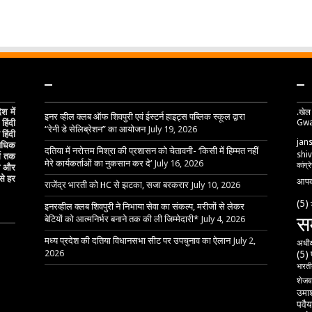
–
–
 में
.खेल
इनर व्हील क्लब ऑफ शिवपुरी एवं ईस्टर्न हाइट्स पब्लिक स्कूल द्वारा
Gwa
हिंदी
“रेनी डे सेलिब्रेशन” का आयोजन
July 19, 2026
हिंदी
jan
 अधिक
दतिया में नरोत्तम मिश्रा की प्रशासन को चेतावनी- ‘किसी में हिम्मत नहीं
shiv
्ग तक
मेरे कार्यकर्ताओं का नुकसान कर दे’
July 16, 2026
कांग्र
ेष और
से हर
आपक
राजेंद्र भारती को HC से झटका, सजा बरकरार
July 10, 2026
(5)
इनरव्हील क्लब शिवपुरी ने निभाया सेवा का संकल्प, मरीजों से लेकर
स
बेटियों को आत्मनिर्भर बनाने तक की ली जिम्मेदारी*
July 4, 2026
मध्य प्रदेश की दतिया विधानसभा सीट पर उपचुनाव का ऐलान
July 2,
अधीक
2026
(5)
भारतीय
शेजव
उमाश
पवैय