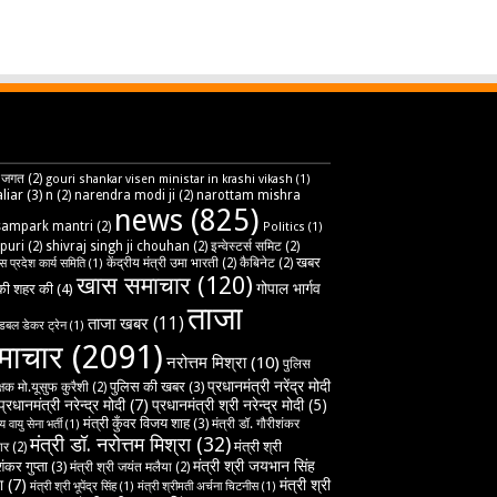
 जगत
(2)
gouri shankar visen ministar in krashi vikash
(1)
liar
(3)
n
(2)
narendra modi ji
(2)
narottam mishra
news
(825)
sampark mantri
(2)
Politics
(1)
puri
(2)
shivraj singh ji chouhan
(2)
इन्वेस्टर्स समिट
(2)
खबर
केंद्रीय मंत्री उमा भारती
(2)
कैबिनेट
(2)
ेस प्रदेश कार्य समिति
(1)
खास समाचार
(120)
गोपाल भार्गव
ी शहर की
(4)
ताजा
ताजा खबर
(11)
डबल डेकर ट्रेन
(1)
माचार
(2091)
नरोत्तम मिश्रा
(10)
पुलिस
प्रधानमंत्री नरेंद्र मोदी
पुलिस की खबर
(3)
्षक मो.यूसुफ कुरैशी
(2)
प्रधानमंत्री नरेन्द्र मोदी
(7)
प्रधानमंत्री श्री नरेन्द्र मोदी
(5)
मंत्री कुँवर विजय शाह
(3)
मंत्री डॉ. गौरीशंकर
 वायु सेना भर्ती
(1)
मंत्री डॉ. नरोत्तम मिश्रा
(32)
मंत्री श्री
ार
(2)
मंत्री श्री जयभान सिंह
ंकर गुप्ता
(3)
मंत्री श्री जयंत मलैया
(2)
ा
(7)
मंत्री श्री
मंत्री श्री भूपेंद्र सिंह
(1)
मंत्री श्रीमती अर्चना चिटनीस
(1)